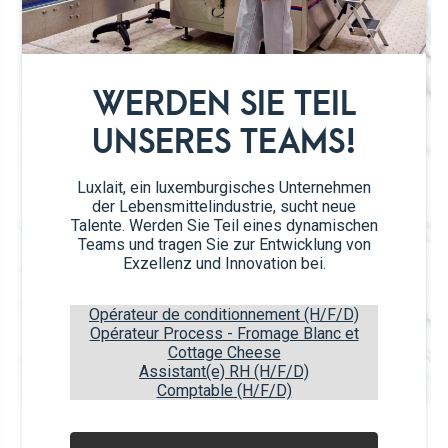
BE VISIBLE
Die Tetra Top® -Verpackung bietet einen
zeitgemäßen und exklusiven Look, der Ihren
WERDEN SIE TEIL
Premium-Produkten den letzten Schliff verleiht.
UNSERES TEAMS!
Easy handling
Luxlait, ein luxemburgisches Unternehmen
Sehr leicht zu greifen, zu öffnen oder zu schließen
der Lebensmittelindustrie, sucht neue
und dank der 38 mm großen Eifel™-C38-Öffnung
Talente. Werden Sie Teil eines dynamischen
leicht auszuteilen.
Teams und tragen Sie zur Entwicklung von
Exzellenz und Innovation bei.
Recycle it
Opérateur de conditionnement (H/F/D)
leicht klein zu falten.
Opérateur Process - Fromage Blanc et
Cottage Cheese
Assistant(e) RH (H/F/D)
Comptable (H/F/D)