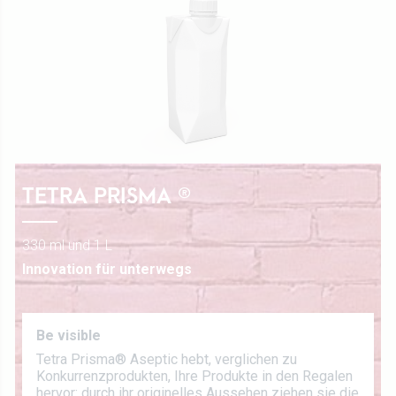
Werte
Direktion
Stellenangebot
Rezepte
Zertifizierungen
Kontaktieren Sie uns
TETRA PRISMA ®
330 ml und 1 L
Innovation für unterwegs
Be visible
Tetra Prisma® Aseptic hebt, verglichen zu
Konkurrenzprodukten, Ihre Produkte in den Regalen
hervor: durch ihr originelles Aussehen ziehen sie die