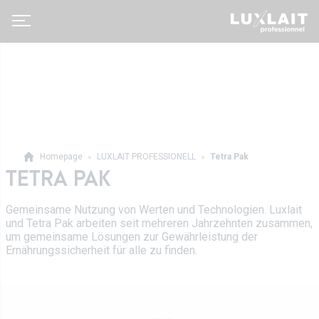
Homepage
LUXLAIT PROFESSIONELL
Tetra Pak
TETRA PAK
Luxlait Pro­fes­si­o­nell
Gemeinsame Nutzung von Werten und Technologien. Luxlait
Pro Produkte
Über uns
und Tetra Pak arbeiten seit mehreren Jahrzehnten zusammen,
Auf Maß
um gemeinsame Lösungen zur Gewährleistung der
Neuigkeiten
Ernährungssicherheit für alle zu finden.
Tetra Pak
Molkereigenossenschaft
Vertrieb
Geschichte