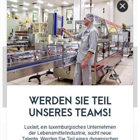
KÄSE
Bio Brie
Scheibenkäse
Käsewürfel
Kachkéis
Geriebener
Emmentaler
WERDEN SIE TEIL
UNSERES TEAMS!
Luxlait, ein luxemburgisches Unternehmen
der Lebensmittelindustrie, sucht neue
Talente. Werden Sie Teil eines dynamischen