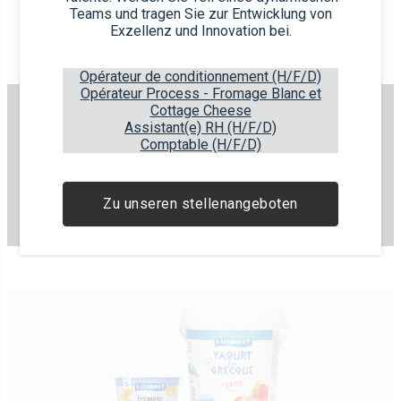
Teams und tragen Sie zur Entwicklung von
Exzellenz und Innovation bei.
Opérateur de conditionnement (H/F/D)
Opérateur Process - Fromage Blanc et
Cottage Cheese
YAOURTS DU LUXEMBOURG
Assistant(e) RH (H/F/D)
Comptable (H/F/D)
Joghurt
0% Joghurt
Funny Joghurt
Sahnejoghurt
Zu unseren stellenangeboten
Bio Joghurt