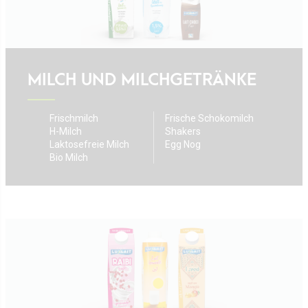
Werte
Direktion
Stellenangebot
Rezepte
MILCH UND MILCHGETRÄNKE
Zertifizierungen
Frischmilch
Frische Schokomilch
Kontaktieren Sie uns
H-Milch
Shakers
Laktosefreie Milch
Egg Nog
Bio Milch