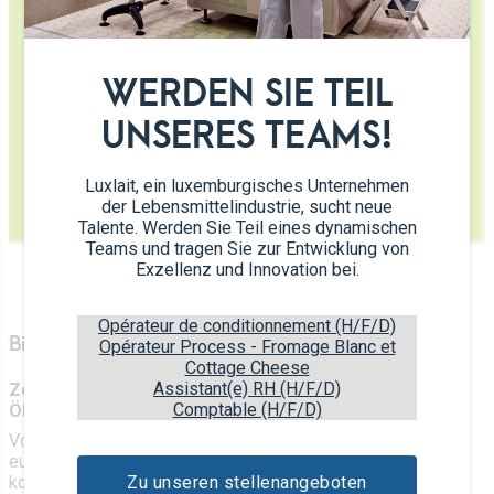
WERDEN SIE TEIL
UNSERES TEAMS!
Luxlait, ein luxemburgisches Unternehmen
der Lebensmittelindustrie, sucht neue
Talente. Werden Sie Teil eines dynamischen
Teams und tragen Sie zur Entwicklung von
Exzellenz und Innovation bei.
Opérateur de conditionnement (H/F/D)
Biologische Produkte –
LU-BIO-04
Opérateur Process - Fromage Blanc et
Cottage Cheese
Assistant(e) RH (H/F/D)
Zertifizierungen durch den Prüfverein Verarbeitung
Comptable (H/F/D)
Ökologische Landbauprodukte
Vom Feld bis zur Ladentheke werden Bioprodukte nach den
europäischen Verordnungen 834/2007 und 889/2008
Zu unseren stellenangeboten
kontrolliert. Einmal im Jahr werden alle beteiligten Parteien,