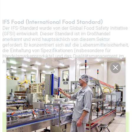
IFS Food (International Food Standard)
Der IFS-Standard wurde von der Global Food Safety Initiative
(GFSI) entwickelt. Dieser Standard ist im Großhandel
anerkannt und wird hauptsächlich von diesem Sektor
gefordert. Er konzentriert sich auf die Lebensmittelsicherheit,
die Einhaltung von Spezifikationen (insbesondere für
Handelsmarkenprodukte) und das Qualitätsmanagement im
Allgemeinen.