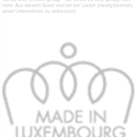
Zertifizierungen
mehr. Aus diesem Grund sind wir bei Luxlait ständig bestrebt,
Tetra Pak
Käse
unser Unternehmen zu verbessern.
Stellenangebote
Vertrieb
Yaourts du Luxembourg
Vitarium
Milchdesserts
Restaurant Molkerei
Eiscreme
Kontakt
Kekse
Pflanzliche Getränke
0 km Milch