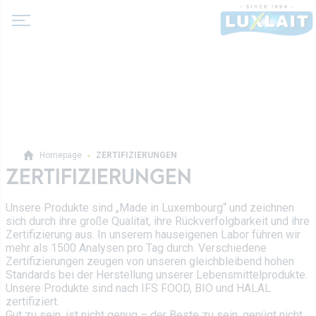
Über uns
Homepage
ZERTIFIZIERUNGEN
Neuigkeiten
ZERTIFIZIERUNGEN
Produkte
Molkereigenossenschaft
Unsere Produkte sind „Made in Luxembourg“ und zeichnen
Milch und Milchgetränke
sich durch ihre große Qualität, ihre Rückverfolgbarkeit und ihre
Geschichte
Fermentierte Milch
Zertifizierung aus. In unserem hauseigenen Labor führen wir
Werte
mehr als 1500 Analysen pro Tag durch. Verschiedene
Luxlait Pro­fes­si­o­nell
Butter
Zertifizierungen zeugen von unseren gleichbleibend hohen
Direktion
Standards bei der Herstellung unserer Lebensmittelprodukte.
Pro-Produkte
Sahne
Unsere Produkte sind nach IFS FOOD, BIO und HALAL
Rezepte
zertifiziert.
Auf Maß
Frischkäse
Gut zu sein, ist nicht genug – der Beste zu sein, genügt nicht