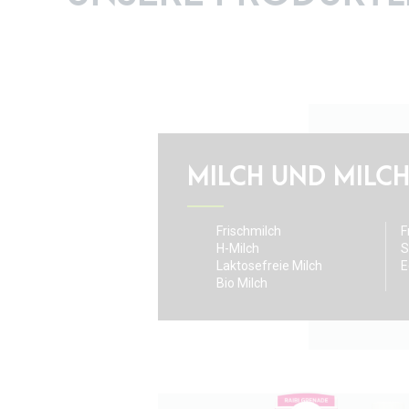
MILCH UND MILC
Frischmilch
F
H-Milch
S
Laktosefreie Milch
E
Bio Milch