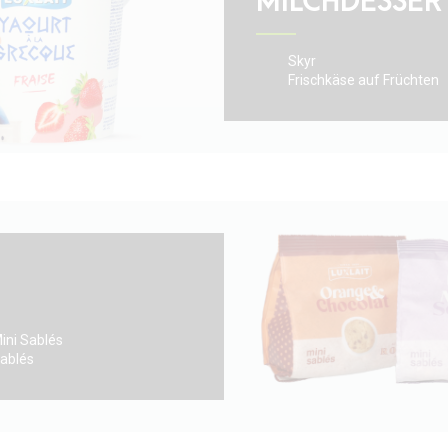
MILCHDESSER
Skyr
Frischkäse auf Früchten
ini Sablés
ablés