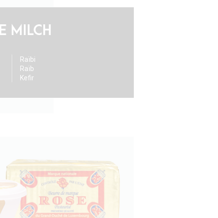
E MILCH
Raïbi
Raïb
Kefir