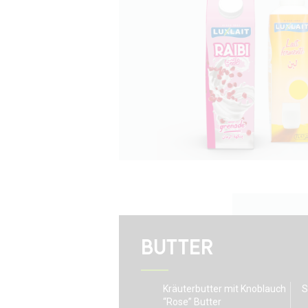
BUTTER
Kräuterbutter mit Knoblauch
S
“Rose” Butter