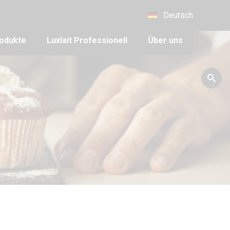
Deutsch
odukte
Luxlait Pro­fes­si­o­nell
Über uns