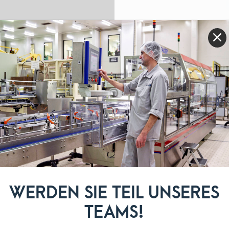
rach
KÄSE
Bio Brie
WERDEN SIE TEIL UNSERES
Käsewürfel
Geriebener Emmentaler
TEAMS!