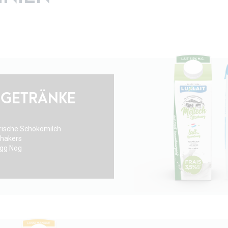
HGETRÄNKE
rische Schokomilch
hakers
gg Nog