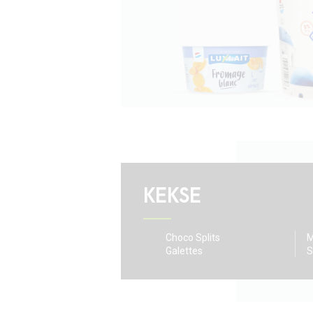
KEKSE
Choco Splits
M
Galettes
S