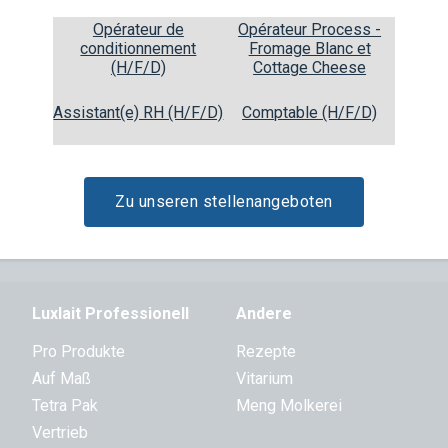
 diesen internen Meldekanal eingereicht werden. Wir verweisen S
Opérateur de
Opérateur Process -
conditionnement
Fromage Blanc et
(H/F/D)
Cottage Cheese
Assistant(e) RH (H/F/D)
Comptable (H/F/D)
Back to top
Zu unseren stellenangeboten
Luxlait Pro­fes­si­o­nell
Andere
Pro Produkte
Rezepte
Auf Maß
Vitarium
Tetra Pak
Meng Molkerei
Vertrieb