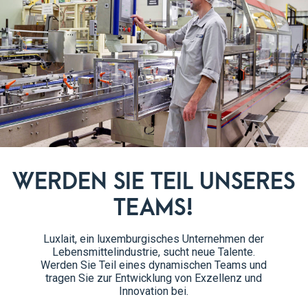
 und europäischen Gesetze und Verordnungen sowie zur Durchset
 vom 21. Mai 2023 über den Schutz von “Whistleblowern“ eingeri
ße gegen die oben genannten Texte zu melden, von denen Sie im
lattform entschieden, um die Sicherheit und Vertraulichkeit des
WERDEN SIE TEIL UNSERES
h und innerhalb der gesetzlichen Fristen bearbeitet.
TEAMS!
“ erhalten haben, werden vor Vergeltungsmaßnahmen geschützt.
Luxlait, ein luxemburgisches Unternehmen der
Lebensmittelindustrie, sucht neue Talente.
iche Nutzung des Systems kann zu Sanktionen oder strafrechtlic
Werden Sie Teil eines dynamischen Teams und
tragen Sie zur Entwicklung von Exzellenz und
Innovation bei.