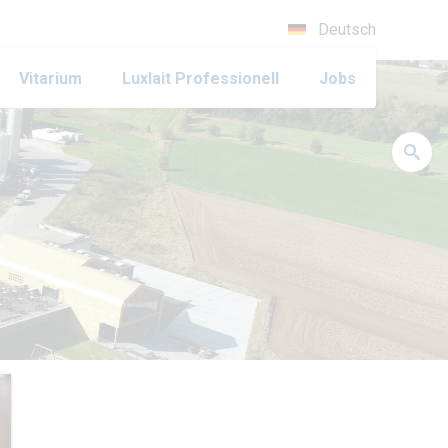
Deutsch
Vitarium
Luxlait Pro­fes­si­o­nell
Jobs