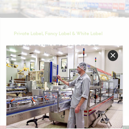
Private Label, Fancy Label & White Label
INDIVIDUELLES ANGEBOT
Luxlait ist ein wichtiger Marktakteur, der in der
Lage ist, Sie bei der Entwicklung Ihrer Projekte zu
unterstützen, indem er Ihnen sein gesamtes
industrielles Know-how zur Verfügung stellt.
Alle Luxlait-Abteilungen unterstützen Ihren Erfolg
Individuelles Angebot