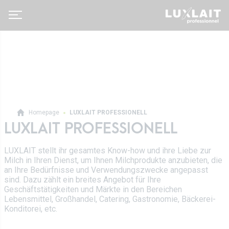
Homepage
LUXLAIT PROFESSIONELL
LUXLAIT PROFESSIONELL
Luxlait Pro­fes­si­o­nell
LUXLAIT stellt ihr gesamtes Know-how und ihre Liebe zur
Pro Produkte
Über uns
Milch in Ihren Dienst, um Ihnen Milchprodukte anzubieten, die
Auf Maß
an Ihre Bedürfnisse und Verwendungszwecke angepasst
Neuigkeiten
sind. Dazu zählt ein breites Angebot für Ihre
Tetra Pak
Geschäftstätigkeiten und Märkte in den Bereichen
Molkereigenossenschaft
Lebensmittel, Großhandel, Catering, Gastronomie, Bäckerei-
Vertrieb
Konditorei, etc.
Geschichte