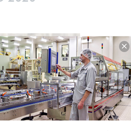
TOPBRANDS AWARD 
Suite à une étude nati
de plusieurs milliers 
Brand Award dans la c
non alcoolisées »