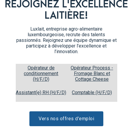
Depuis plus de 125 a
REJOIGNEZ L'EXCELLENCE
dans votre quotidien 
première qualité !
LAITIÈRE!
Merci pour la confian
également à remercier
Luxlait, entreprise agro-alimentaire
agriculteurs pour leur t
luxembourgeoise, recrute des talents
passionnés. Rejoignez une équipe dynamique et
Plus d'informations
participez à développer l’excellence et
l’innovation.
Opérateur de
Opérateur Process -
conditionnement
Fromage Blanc et
(H/F/D)
Cottage Cheese
Assistant(e) RH (H/F/D)
Comptable (H/F/D)
Vers nos offres d'emploi