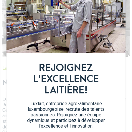
REJOIGNEZ
Les origines de Luxlait
L'EXCELLENCE
NOTRE HISTOIRE
LAITIÈRE!
Les origines de Luxlait remontent à 1894 qui est marqué par
Luxlait, entreprise agro-alimentaire
la fondation de la “Central-Molkerei” à Luxembourg-ville.
luxembourgeoise, recrute des talents
Cette laiterie s’est rapidement transformée en société
passionnés. Rejoignez une équipe
anonyme et a changé son nom en “Zentralmolkerei”. La
dynamique et participez à développer
structure de Luxlait d’aujourd’hui s’est progressivement
l’excellence et l’innovation.
développée et a été particulièrement marquée pendant la