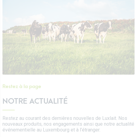
Certifications
Emballages Tetra Pak
Fromages
Travailler chez Luxlait
Service commercial
Yaourts du Luxembourg
Vitarium
Desserts lactés
Restaurant Molkerei
Glaces
Contactez-nous
Biscuits
Boissons végétales
Lait 0 KM
Catalogue
Restez à la page
NOTRE ACTUALITÉ
Restez au courant des dernières nouvelles de Luxlait. Nos
nouveaux produits, nos engagements ainsi que notre actualité
événementielle au Luxembourg et à l’étranger.