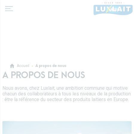
A propos de nous
Accueil
A propos de nous
Actualité
A PROPOS DE NOUS
Produits
Coopérative Agricole
Nous avons, chez Luxlait, une ambition commune qui motive
Laits et boissons lactées
chacun des collaborateurs à tous les niveaux de la production
Histoire
Laits fermentés
: être la référence du secteur des produits laitiers en Europe.
Valeurs
Professionnels
Beurres
Direction
Produits pro
Crèmes
Recettes
Sur-mesure
Fromages frais