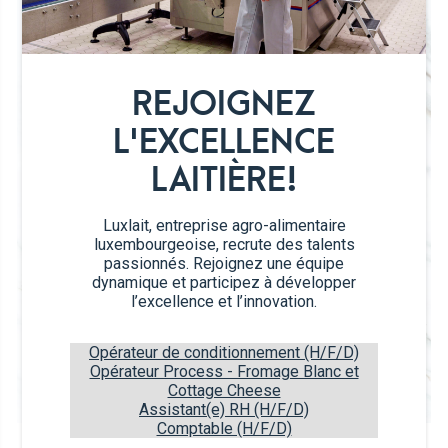
BE VISIBLE
Les emballages Tetra Top® offrent un look
REJOIGNEZ
contemporain et exclusif qui sublimera vos produits
premium.
L'EXCELLENCE
LAITIÈRE!
Easy handling
Saisie, ouverture ou fermeture très aisées et facile
Luxlait, entreprise agro-alimentaire
à verser grâce à son ouverture Eifel™ C38 de 38
luxembourgeoise, recrute des talents
mm.
passionnés. Rejoignez une équipe
dynamique et participez à développer
l’excellence et l’innovation.
Recycle it
Facile à aplatir.
Opérateur de conditionnement (H/F/D)
Opérateur Process - Fromage Blanc et
Cottage Cheese
Assistant(e) RH (H/F/D)
Comptable (H/F/D)