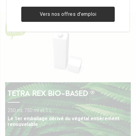
Vers nos offres d'emploi
TETRA REX BIO-BASED ®
250 ml, 750 ml et 1 L
Le 1er emballage dérivé du végétal entièrement
renouvelable