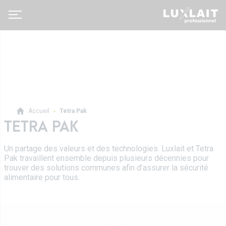
Accueil
Tetra Pak
TETRA PAK
Professionnels
Un partage des valeurs et des technologies. Luxlait et Tetra
Produits pro
A propos de nous
Pak travaillent ensemble depuis plusieurs décennies pour
Sur-mesure
trouver des solutions communes afin d’assurer la sécurité
Actualité
alimentaire pour tous.
Emballages Tetra Pak
Coopérative agricole
Service commercial
Histoire