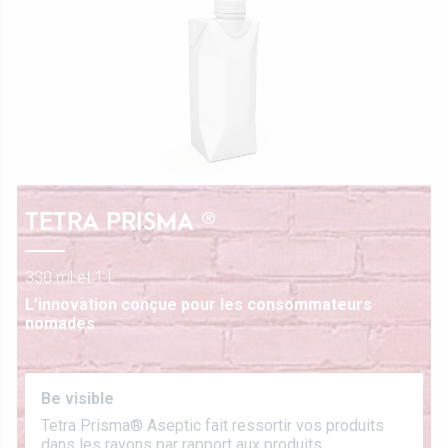
Valeurs
Direction
Recettes
Certifications
Travailler chez Luxlait
Contactez-nous
TETRA PRISMA ®
330 ml et 1 L
L’innovation conçue pour les consommateurs
nomades
Be visible
Tetra Prisma® Aseptic fait ressortir vos produits
dans les rayons par rapport aux produits