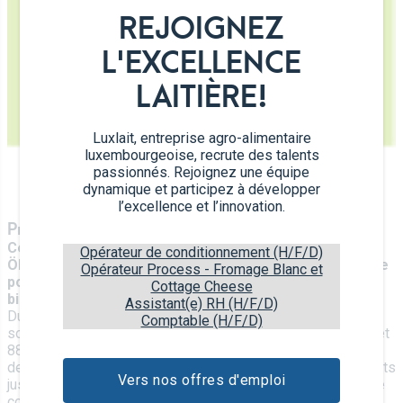
REJOIGNEZ
L'EXCELLENCE
LAITIÈRE!
Luxlait, entreprise agro-alimentaire
luxembourgeoise, recrute des talents
passionnés. Rejoignez une équipe
dynamique et participez à développer
l’excellence et l’innovation.
Produits biologiques – LU-BIO-04
Certifications par le Prüfverein Verarbeitung
Opérateur de conditionnement (H/F/D)
Ökologische Landbauprodukte (Association de contrôle
Opérateur Process - Fromage Blanc et
pour la transformation des produits agricoles
Cottage Cheese
biologiques)
Assistant(e) RH (H/F/D)
Du champ au comptoir du magasin, les produits biologiques
Comptable (H/F/D)
sont contrôlés selon les règlements européens 834/2007 et
889/2008. Une fois par an, toutes les parties concernées,
depuis les producteurs, les transformateurs et les négociants
Vers nos offres d'emploi
jusqu’aux importateurs, sont contrôlées par un organisme de
contrôle agréé par l’État.