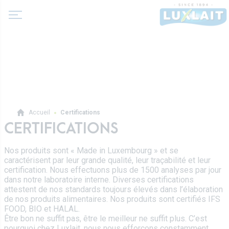
A propos de nous
Accueil
Certifications
Actualité
CERTIFICATIONS
Produits
Coopérative Agricole
Nos produits sont « Made in Luxembourg » et se
Laits et boissons lactées
caractérisent par leur grande qualité, leur traçabilité et leur
Histoire
Laits fermentés
certification. Nous effectuons plus de 1500 analyses par jour
Valeurs
dans notre laboratoire interne. Diverses certifications
Professionnels
Beurres
attestent de nos standards toujours élevés dans l’élaboration
Direction
de nos produits alimentaires. Nos produits sont certifiés IFS
Produits pro
Crèmes
FOOD, BIO et HALAL.
Recettes
Être bon ne suffit pas, être le meilleur ne suffit plus. C’est
Sur-mesure
Fromages frais
pourquoi chez Luxlait, nous nous efforçons constamment