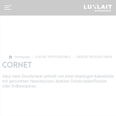
Homepage
LUXLAIT PROFESSIONELL
UNSERE PRODUKTLINIEN
CORNET
Luxlait Pro­fes­si­o­nell
Ganz nach Geschmack umhüllt von einer knackigen Kakaohülle
Pro Produkte
Über uns
mit gerösteten Haselnüssen, dunklen Schokoladenflocken
Auf Maß
oder Erdbeerpüree.
Neuigkeiten
Tetra Pak
Molkereigenossenschaft
Vertrieb
Geschichte