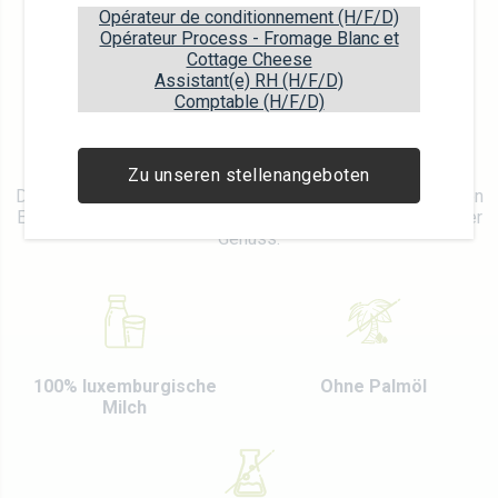
Opérateur de conditionnement (H/F/D)
Opérateur Process - Fromage Blanc et
Cottage Cheese
Assistant(e) RH (H/F/D)
Comptable (H/F/D)
DIE KNUSPRIGEN
Zu unseren stellenangeboten
Die Waffelhörnchen von Luxlait erfrischen mit einer leckeren
Eiscreme in einer knusprigen Eiswaffel – ein nicht endender
Genuss.
100% luxemburgische
Ohne Palmöl
Milch