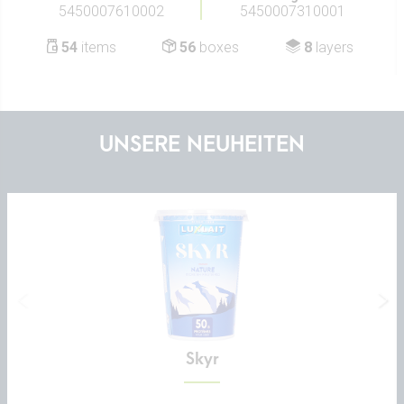
5450007610002
5450007310001
54
items
56
boxes
8
layers
UNSERE NEUHEITEN
Skyr