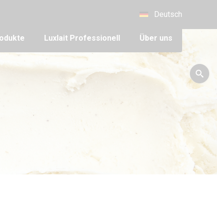
Deutsch
odukte
Luxlait Pro­fes­si­o­nell
Über uns