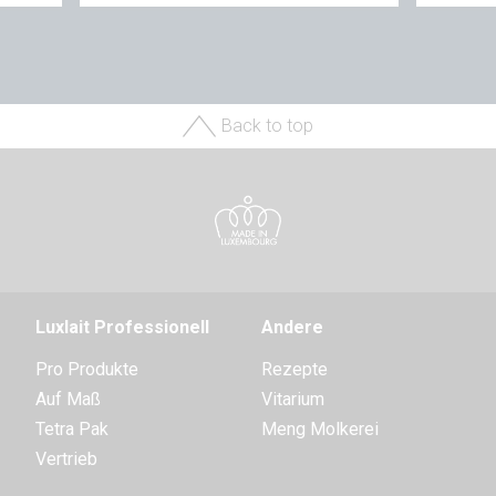
Back to top
Luxlait Pro­fes­si­o­nell
Andere
Pro Produkte
Rezepte
Auf Maß
Vitarium
Tetra Pak
Meng Molkerei
Vertrieb