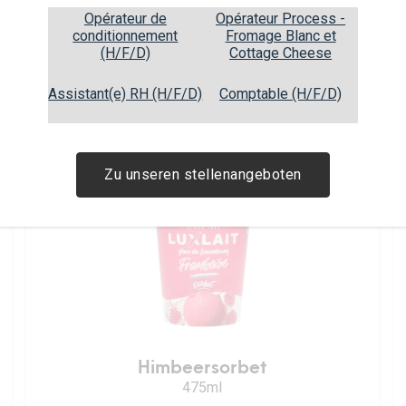
Opérateur de
Opérateur Process -
conditionnement
Fromage Blanc et
(H/F/D)
Cottage Cheese
Kaffeeeis
Assistant(e) RH (H/F/D)
Comptable (H/F/D)
475ml
Zu unseren stellenangeboten
Himbeersorbet
475ml