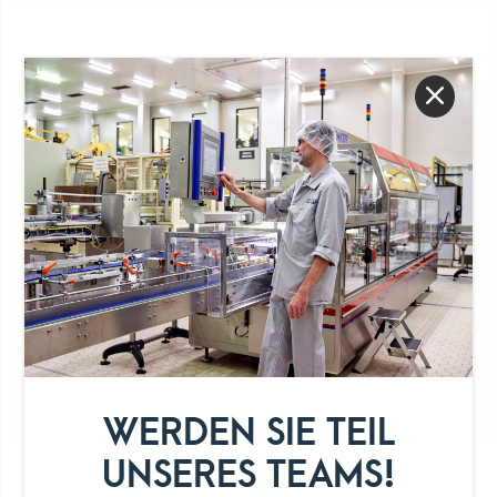
100% luxemburgische
Praktische Verpackung
Milch
Genießerpause
WERDEN SIE TEIL
UNSERES TEAMS!
UNSER SORTIMENT