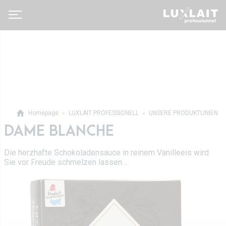
Homepage
LUXLAIT PROFESSIONELL
UNSERE PRODUKTLINIEN
DAME BLANCHE
Luxlait Pro­fes­si­o­nell
Pro Produkte
Die herzhafte Schokoladensauce in reinem Vanilleeis wird
Über uns
Sie vor Freude schmelzen lassen…
Auf Maß
Neuigkeiten
Tetra Pak
Molkereigenossenschaft
Vertrieb
Geschichte