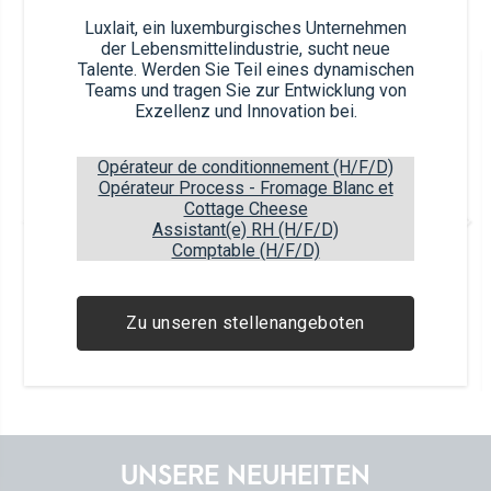
Luxlait, ein luxemburgisches Unternehmen
der Lebensmittelindustrie, sucht neue
Talente. Werden Sie Teil eines dynamischen
Article nb.
Teams und tragen Sie zur Entwicklung von
61145 (x36)
Exzellenz und Innovation bei.
Opérateur de conditionnement (H/F/D)
Opérateur Process - Fromage Blanc et
Cottage Cheese
Dame Blanche
Assistant(e) RH (H/F/D)
4x200ml
Comptable (H/F/D)
Article EAN
Package EAN
5450007611450
5450007311459
Zu unseren stellenangeboten
36
items
60
boxes
6
layers
UNSERE NEUHEITEN