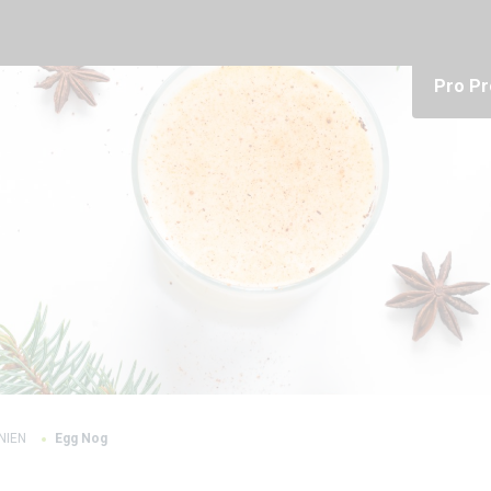
Pro Pr
INIEN
Egg Nog