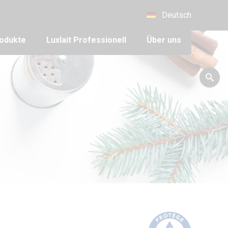
Deutsch
odukte
Luxlait Pro­fes­si­o­nell
Über uns