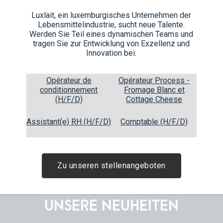
Luxlait, ein luxemburgisches Unternehmen der
Lebensmittelindustrie, sucht neue Talente.
Werden Sie Teil eines dynamischen Teams und
tragen Sie zur Entwicklung von Exzellenz und
Innovation bei.
Opérateur de
Opérateur Process -
conditionnement
Fromage Blanc et
(H/F/D)
Cottage Cheese
Egg Nog 200 ml
Assistant(e) RH (H/F/D)
Comptable (H/F/D)
0,20L Tetra Prisma®
Zu unseren stellenangeboten
UNSERE NEUHEITEN