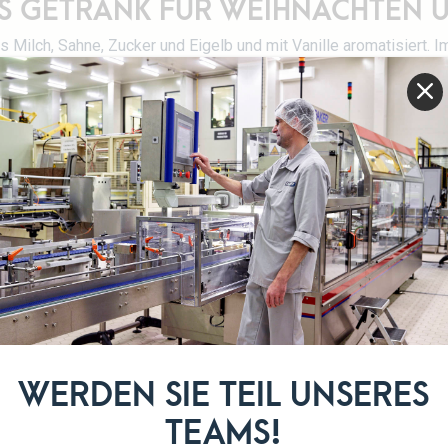
S GETRÄNK FÜR WEIHNACHTEN U
s Milch, Sahne, Zucker und Eigelb und mit Vanille aromatisiert. I
nd auf der ganzen Welt entwickelt. Um es in jedem Alter genieß
hergestellt.
Alkoholfrei
UNSER SORTIMENT
WERDEN SIE TEIL UNSERES
TEAMS!