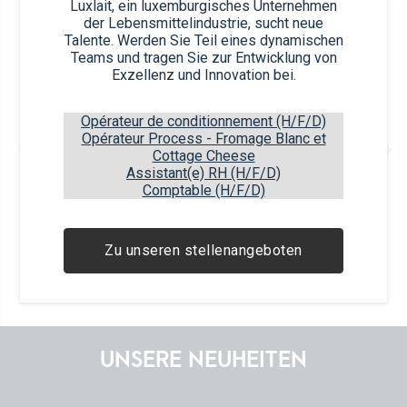
Luxlait, ein luxemburgisches Unternehmen
der Lebensmittelindustrie, sucht neue
Article nb.
Talente. Werden Sie Teil eines dynamischen
61424 (x12)
Teams und tragen Sie zur Entwicklung von
Exzellenz und Innovation bei.
Opérateur de conditionnement (H/F/D)
Opérateur Process - Fromage Blanc et
Mokka
Cottage Cheese
1L
Assistant(e) RH (H/F/D)
Comptable (H/F/D)
Article EAN
Package EAN
5450007614246
5450007314245
Zu unseren stellenangeboten
12
items
63
boxes
7
layers
UNSERE NEUHEITEN