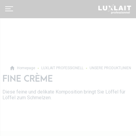
Homepage
LUXLAIT PROFESSIONELL
UNSERE PRODUKTLINIEN
FINE CRÈME
Luxlait Pro­fes­si­o­nell
Pro Produkte
Diese feine und delikate Komposition bringt Sie Löffel für
Über uns
Löffel zum Schmelzen.
Auf Maß
Neuigkeiten
Tetra Pak
Molkereigenossenschaft
Vertrieb
Geschichte