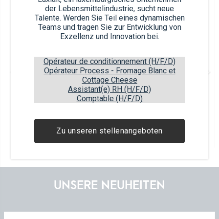
Article nb.
der Lebensmittelindustrie, sucht neue
54450 (x12)
Talente. Werden Sie Teil eines dynamischen
Teams und tragen Sie zur Entwicklung von
Exzellenz und Innovation bei.
Opérateur de conditionnement (H/F/D)
Opérateur Process - Fromage Blanc et
Banane
Cottage Cheese
1.5% Fett 125g-Becher (Doppelpack)
Assistant(e) RH (H/F/D)
Comptable (H/F/D)
Article EAN
Package EAN
5450168544505
5450168344501
Zu unseren stellenangeboten
12
items
135
boxes
15
layers
UNSERE NEUHEITEN