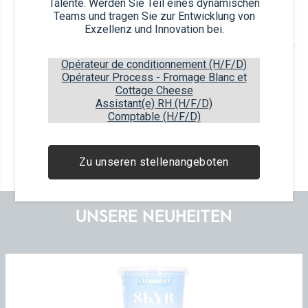
Talente. Werden Sie Teil eines dynamischen
Teams und tragen Sie zur Entwicklung von
Exzellenz und Innovation bei.
H-Vollmilch
1L
3,5% Fett
Opérateur de conditionnement (H/F/D)
Tetra Stelo®
Opérateur Process - Fromage Blanc et
Cottage Cheese
Assistant(e) RH (H/F/D)
Article EAN
Package EAN
5450168511507
5450168311503
Comptable (H/F/D)
6
items
130
boxes
5
layers
Zu unseren stellenangeboten
UNSERE NEUHEITEN