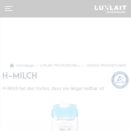
Homepage
LUXLAIT PROFESSIONELL
UNSERE PRODUKTLINIEN
H-MILCH
Luxlait Pro­fes­si­o­nell
Pro Produkte
H-Milch hat den Vorteil, dass sie länger haltbar ist.
Über uns
Auf Maß
Neuigkeiten
Tetra Pak
Molkereigenossenschaft
Vertrieb
Geschichte