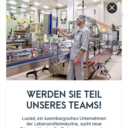
Lange Haltbarkeit
100% luxemburgische Milch
Frische
UNSER SORTIMENT
WERDEN SIE TEIL
UNSERES TEAMS!
Article nb.
51150 (x6)
Luxlait, ein luxemburgisches Unternehmen
der Lebensmittelindustrie, sucht neue