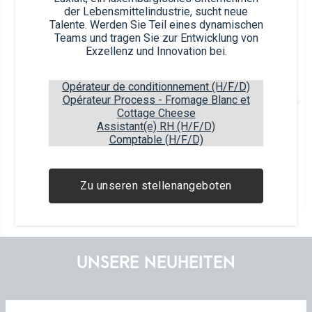
Article nb.
der Lebensmittelindustrie, sucht neue
55170 (x8)
Talente. Werden Sie Teil eines dynamischen
Teams und tragen Sie zur Entwicklung von
Exzellenz und Innovation bei.
Opérateur de conditionnement (H/F/D)
Opérateur Process - Fromage Blanc et
Kefir Natur
Cottage Cheese
1,6% Fett Elopak®
Assistant(e) RH (H/F/D)
Comptable (H/F/D)
Article EAN
Package EAN
5450168551701
5450168351707
Zu unseren stellenangeboten
8
items
153
boxes
9
layers
UNSERE NEUHEITEN