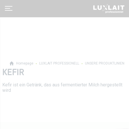
Homepage
LUXLAIT PROFESSIONELL
UNSERE PRODUKTLINIEN
KEFIR
Luxlait Pro­fes­si­o­nell
Kefir ist ein Getränk, das aus fermentierter Milch hergestellt
Pro Produkte
Über uns
wird
Auf Maß
Neuigkeiten
Tetra Pak
Molkereigenossenschaft
Vertrieb
Geschichte