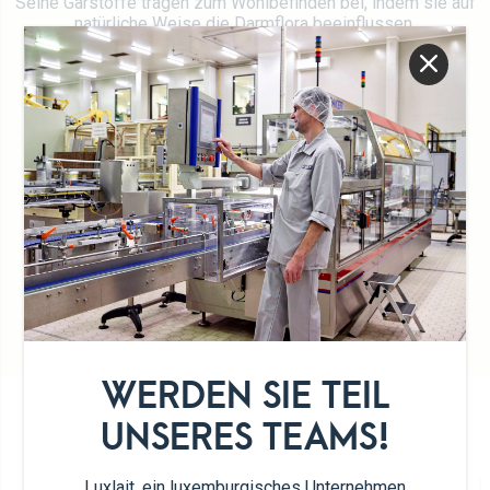
Seine Gärstoffe tragen zum Wohlbefinden bei, indem sie auf
natürliche Weise die Darmflora beeinflussen.
Genießerpause
Halal
Traditionelles Rezept
WERDEN SIE TEIL
UNSER SORTIMENT
UNSERES TEAMS!
Luxlait, ein luxemburgisches Unternehmen