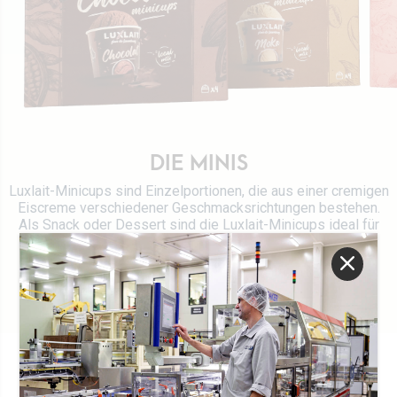
Werte
Direktion
Stellenangebot
Rezepte
Zertifizierungen
DIE MINIS
Kontaktieren Sie uns
Luxlait-Minicups sind Einzelportionen, die aus einer cremigen
Eiscreme verschiedener Geschmacksrichtungen bestehen.
Als Snack oder Dessert sind die Luxlait-Minicups ideal für
die kleine Feinschmeckerpause!
UNSER SORTIMENT