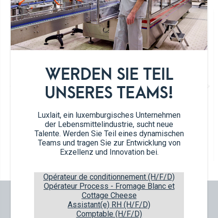
Article nb.
61177 (x22)
WERDEN SIE TEIL
Vanille
UNSERES TEAMS!
22x100ml
Luxlait, ein luxemburgisches Unternehmen
Article EAN
Package EAN
der Lebensmittelindustrie, sucht neue
5450007611603
5450007311770
Talente. Werden Sie Teil eines dynamischen
Teams und tragen Sie zur Entwicklung von
22
items
160
boxes
10
layers
Exzellenz und Innovation bei.
Opérateur de conditionnement (H/F/D)
Opérateur Process - Fromage Blanc et
Cottage Cheese
UNSERE NEUHEITEN
Assistant(e) RH (H/F/D)
Comptable (H/F/D)