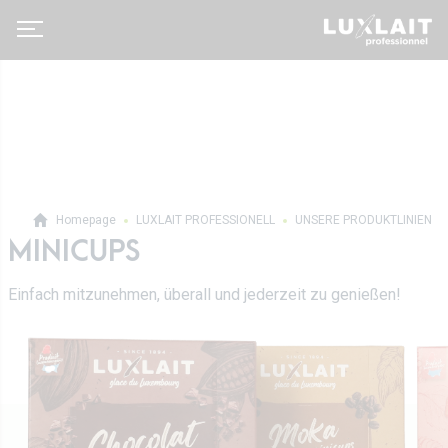
Homepage
LUXLAIT PROFESSIONELL
UNSERE PRODUKTLINIEN
MINICUPS
Luxlait Pro­fes­si­o­nell
Einfach mitzunehmen, überall und jederzeit zu genießen!
Pro Produkte
Über uns
Auf Maß
Neuigkeiten
Tetra Pak
Molkereigenossenschaft
Vertrieb
Geschichte