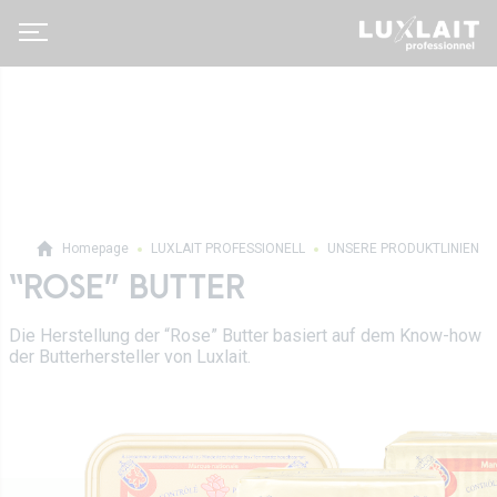
Homepage
LUXLAIT PROFESSIONELL
UNSERE PRODUKTLINIEN
“ROSE” BUTTER
Luxlait Pro­fes­si­o­nell
Pro Produkte
Die Herstellung der “Rose” Butter basiert auf dem Know-how
Über uns
der Butterhersteller von Luxlait.
Auf Maß
Neuigkeiten
Tetra Pak
Molkereigenossenschaft
Vertrieb
Geschichte