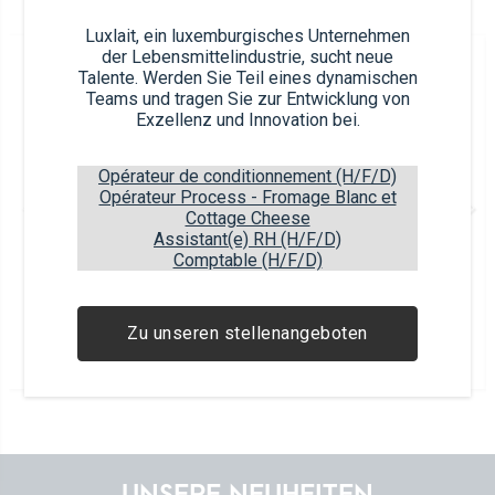
Luxlait, ein luxemburgisches Unternehmen
der Lebensmittelindustrie, sucht neue
Article nb.
Talente. Werden Sie Teil eines dynamischen
52122 (x10)
Teams und tragen Sie zur Entwicklung von
Exzellenz und Innovation bei.
Opérateur de conditionnement (H/F/D)
Opérateur Process - Fromage Blanc et
"Rose" Butter 10 g
Cottage Cheese
Kunststoffschale
Assistant(e) RH (H/F/D)
Comptable (H/F/D)
Article EAN
Package EAN
5450168521223
5450168321229
Zu unseren stellenangeboten
10
items
37
boxes
4
layers