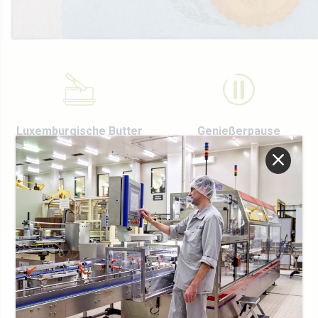
Werte
Direktion
Stellenangebot
Rezepte
Zertifizierungen
Kontaktieren Sie uns
Luxemburgische Butter
Genießerpause
UNSER SORTIMENT
Article nb.
1190901 (x12)