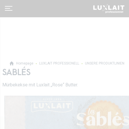
Homepage
LUXLAIT PROFESSIONELL
UNSERE PRODUKTLINIEN
SABLÉS
Luxlait Pro­fes­si­o­nell
Mürbekekse mit Luxlait „Rose“ Butter.
Pro Produkte
Über uns
Auf Maß
Neuigkeiten
Tetra Pak
Molkereigenossenschaft
Vertrieb
Geschichte