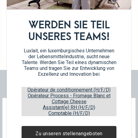
Sablés mit 24% "Rose"-Butter
130g – 4×4 Sablés
WERDEN SIE TEIL
Article EAN
Package EAN
UNSERES TEAMS!
5453002500019
5453002501016
12
items
160
boxes
8
layers
Luxlait, ein luxemburgisches Unternehmen
der Lebensmittelindustrie, sucht neue
Talente. Werden Sie Teil eines dynamischen
Teams und tragen Sie zur Entwicklung von
Exzellenz und Innovation bei.
UNSERE NEUHEITEN
Opérateur de conditionnement (H/F/D)
Opérateur Process - Fromage Blanc et
Cottage Cheese
Assistant(e) RH (H/F/D)
Comptable (H/F/D)
Zu unseren stellenangeboten