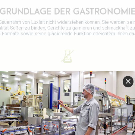
GRUNDLAGE DER GASTRONOMI
auerrahm von Luxlait nicht widerstehen können. Sie werden sei
ität Soßen zu binden, Gerichte zu garnieren und schmackhaft zu
 Formate sowie seine glasierende Funktion erleichtern Ihnen da
Ohne Konservierungsstoffe
UNSER SORTIMENT