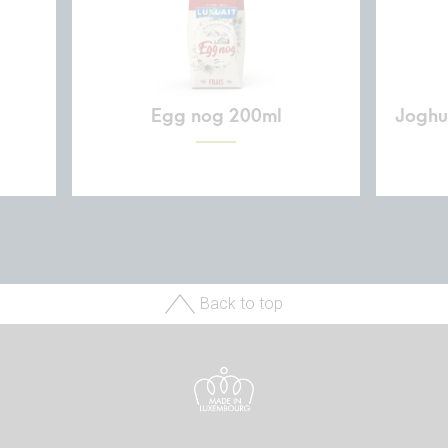
Egg nog 200ml
Joghur
Back to top