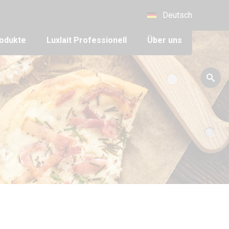
Deutsch
odukte
Luxlait Pro­fes­si­o­nell
Über uns