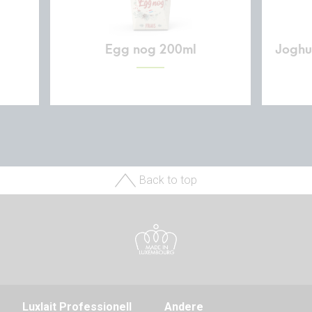
Egg nog 200ml
Joghur
Back to top
Luxlait Pro­fes­si­o­nell
Andere