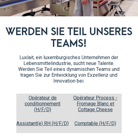
WERDEN SIE TEIL UNSERES
TEAMS!
Café Latte Cappuccino
25cl
Luxlait, ein luxemburgisches Unternehmen der
2,5% Fett
Lebensmittelindustrie, sucht neue Talente.
Tetra Prisma®
Werden Sie Teil eines dynamischen Teams und
tragen Sie zur Entwicklung von Exzellenz und
Innovation bei.
Opérateur de
Opérateur Process -
conditionnement
Fromage Blanc et
(H/F/D)
Cottage Cheese
Assistant(e) RH (H/F/D)
Comptable (H/F/D)