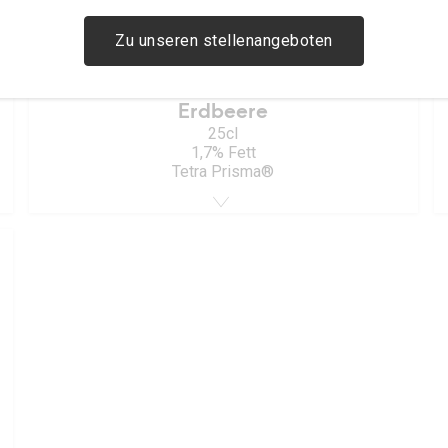
Zu unseren stellenangeboten
Erdbeere
25cl
1,7% Fett
Tetra Prisma®