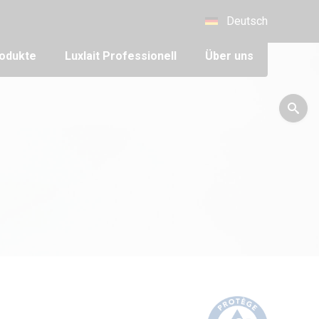
Deutsch
odukte
Luxlait Pro­fes­si­o­nell
Über uns