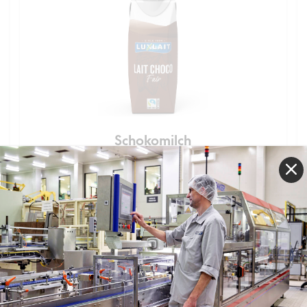
Schokomilch
25cl
3,5% Fett
Tetra Prisma®