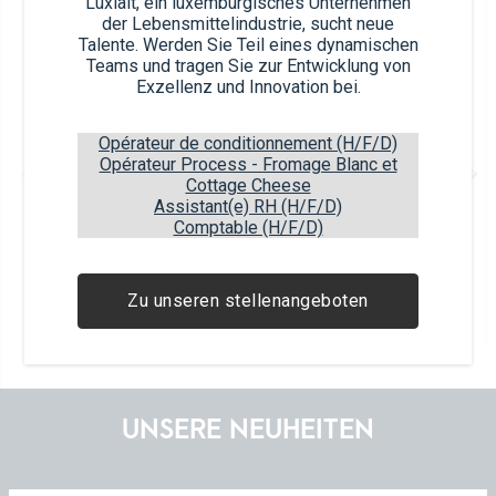
Luxlait, ein luxemburgisches Unternehmen
der Lebensmittelindustrie, sucht neue
Article nb.
Talente. Werden Sie Teil eines dynamischen
53186 (x6)
Teams und tragen Sie zur Entwicklung von
Exzellenz und Innovation bei.
Opérateur de conditionnement (H/F/D)
Opérateur Process - Fromage Blanc et
UHT-Schlagsahne 1L
Cottage Cheese
Vollrahm 35% Fett Tetra Prisma®
Assistant(e) RH (H/F/D)
Comptable (H/F/D)
Article EAN
Package EAN
5450168531857
5450168331860
Zu unseren stellenangeboten
6
items
130
boxes
5
layers
UNSERE NEUHEITEN