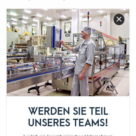
Lange Haltbarkeit
100% luxemburgische
Milch
100% luxemburgische
Milch
WERDEN SIE TEIL
UNSER SORTIMENT
UNSERES TEAMS!