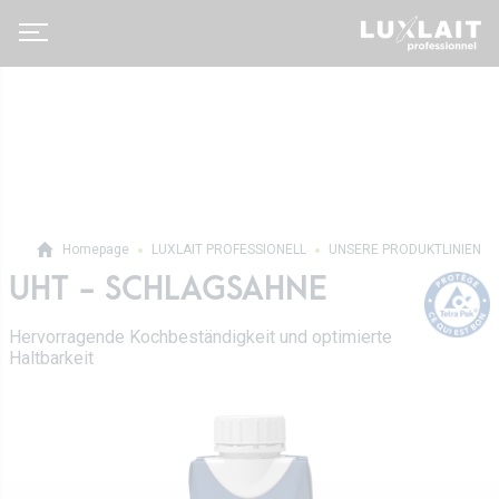
Homepage
LUXLAIT PROFESSIONELL
UNSERE PRODUKTLINIEN
UHT - SCHLAGSAHNE
Luxlait Pro­fes­si­o­nell
Pro Produkte
Hervorragende Kochbeständigkeit und optimierte
Über uns
Haltbarkeit
Auf Maß
Neuigkeiten
Tetra Pak
Molkereigenossenschaft
Vertrieb
Geschichte