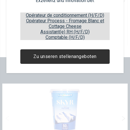
Exzellenz und Innovation bei.
Orange
6x80ml
Opérateur de conditionnement (H/F/D)
Article EAN
Package EAN
Opérateur Process - Fromage Blanc et
5450007612075
5450007312074
Cottage Cheese
Assistant(e) RH (H/F/D)
42
items
56
boxes
8
layers
Comptable (H/F/D)
Zu unseren stellenangeboten
UNSERE NEUHEITEN