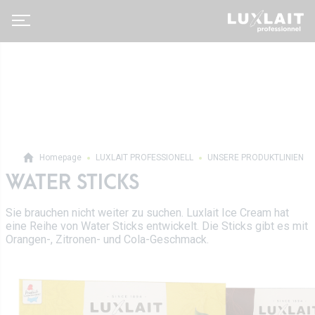
Homepage
LUXLAIT PROFESSIONELL
UNSERE PRODUKTLINIEN
WATER STICKS
Luxlait Pro­fes­si­o­nell
Pro Produkte
Sie brauchen nicht weiter zu suchen. Luxlait Ice Cream hat
Über uns
eine Reihe von Water Sticks entwickelt. Die Sticks gibt es mit
Auf Maß
Orangen-, Zitronen- und Cola-Geschmack.
Neuigkeiten
Tetra Pak
Molkereigenossenschaft
Vertrieb
Geschichte