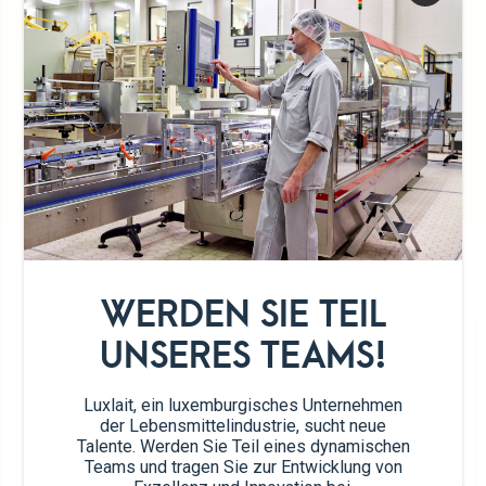
Praktisches Format
Erfrischend
Genießerpause
UNSER SORTIMENT
WERDEN SIE TEIL
Article nb.
UNSERES TEAMS!
61207 (x42)
Luxlait, ein luxemburgisches Unternehmen
der Lebensmittelindustrie, sucht neue
Talente. Werden Sie Teil eines dynamischen
Teams und tragen Sie zur Entwicklung von