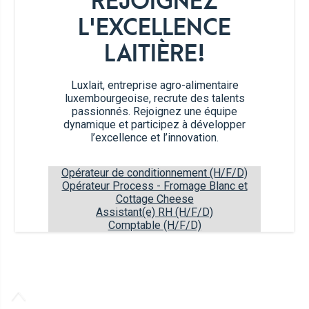
REJOIGNEZ
Certifications
Biscuits
Emballages Tetra Pak
Fromages
L'EXCELLENCE
Travailler chez Luxlait
Service commercial
Yaourts du Luxembourg
LAITIÈRE!
Vitarium
Desserts lactés
Restaurant Molkerei
Luxlait, entreprise agro-alimentaire
Glaces
luxembourgeoise, recrute des talents
Contactez-nous
passionnés. Rejoignez une équipe
Biscuits
dynamique et participez à développer
Boissons végétales
l’excellence et l’innovation.
Lait 0 KM
Opérateur de conditionnement (H/F/D)
Catalogue
Opérateur Process - Fromage Blanc et
Cottage Cheese
Assistant(e) RH (H/F/D)
Comptable (H/F/D)
Vers nos offres d'emploi