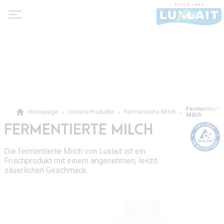
Über uns
Fermentiert
Homepage
Unsere Produkte
Fermentierte Milch
Milch
Neuigkeiten
FERMENTIERTE MILCH
Produkte
Molkereigenossenschaft
Milch und Milchgetränke
Die fermentierte Milch von Luxlait ist ein
Geschichte
Frischprodukt mit einem angenehmen, leicht
Fermentierte Milch
säuerlichen Geschmack.
Werte
Luxlait Pro­fes­si­o­nell
Butter
Direktion
Pro-Produkte
Sahne
Rezepte
Auf Maß
Frischkäse