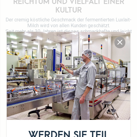
REICHTUM UND VIELFALT EINER
KULTUR
Der cremig köstliche Geschmack der fermentierten Luxlait-
Milch wird von allen Kunden geschätzt.
Seit mehr als 30 Jahren ist dieses schmackhafte und leicht
säuerliche Getränk die Nummer eins in Europa.
100% natürlich
Halal
Cremige Konsistenz
WERDEN SIE TEIL