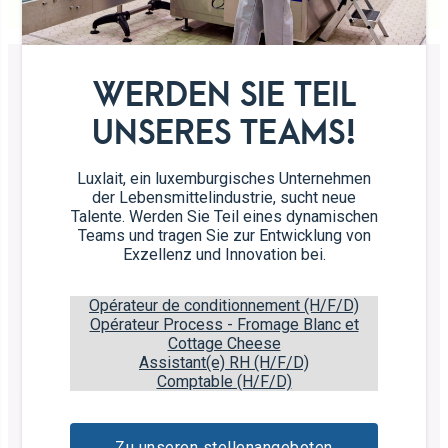
WERDEN SIE TEIL
UNSERES TEAMS!
Luxlait, ein luxemburgisches Unternehmen
der Lebensmittelindustrie, sucht neue
Talente. Werden Sie Teil eines dynamischen
Teams und tragen Sie zur Entwicklung von
Exzellenz und Innovation bei.
Mini Sablés
Opérateur de conditionnement (H/F/D)
Opérateur Process - Fromage Blanc et
Cottage Cheese
Die Feinschmeckerpause immer dabei
Assistant(e) RH (H/F/D)
Comptable (H/F/D)
Butterkekse, hergestellt mit „Rose“-Butter.
Zu unseren stellenangeboten