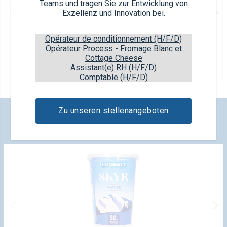
Teams und tragen Sie zur Entwicklung von
Exzellenz und Innovation bei.
Opérateur de conditionnement (H/F/D)
Opérateur Process - Fromage Blanc et
Kokos
Cottage Cheese
Assistant(e) RH (H/F/D)
10 Eispralinen
Comptable (H/F/D)
Zu unseren stellenangeboten
UNSERE NEUHEITEN