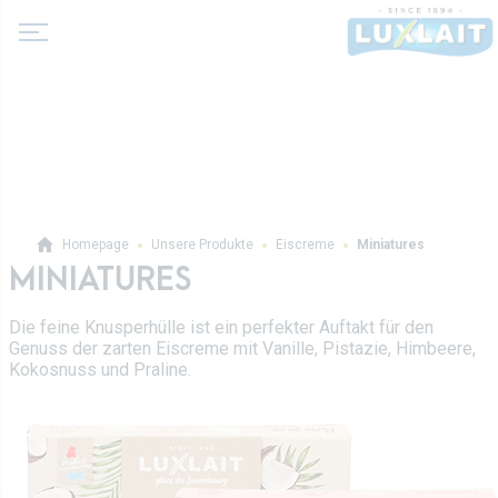
Über uns
Homepage
Unsere Produkte
Eiscreme
Miniatures
Neuigkeiten
MINIATURES
Produkte
Molkereigenossenschaft
Die feine Knusperhülle ist ein perfekter Auftakt für den
Milch und Milchgetränke
Genuss der zarten Eiscreme mit Vanille, Pistazie, Himbeere,
Geschichte
Fermentierte Milch
Kokosnuss und Praline.
Werte
Luxlait Pro­fes­si­o­nell
Butter
Direktion
Pro-Produkte
Sahne
Rezepte
Auf Maß
Frischkäse