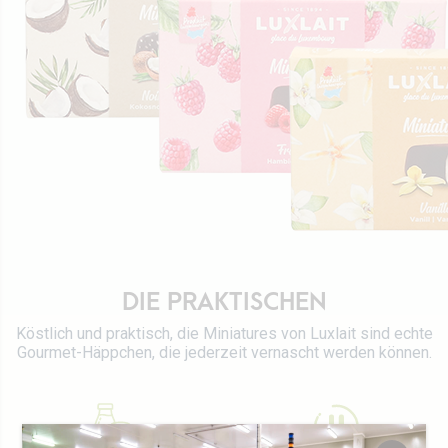
Zertifizierungen
Tetra Pak
Käse
Stellenangebote
Vertrieb
Yaourts du Luxembourg
Vitarium
Milchdesserts
Restaurant Molkerei
Eiscreme
Kontakt
Kekse
Pflanzliche Getränke
0 km Milch
DIE PRAKTISCHEN
Köstlich und praktisch, die Miniatures von Luxlait sind echte
Gourmet-Häppchen, die jederzeit vernascht werden können.