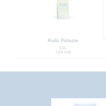
Raibi Pistazie
0,5L
1,6% Fett