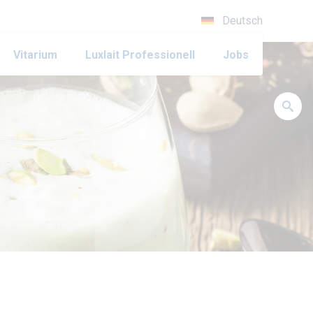
Deutsch
Vitarium
Luxlait Pro­fes­si­o­nell
Jobs