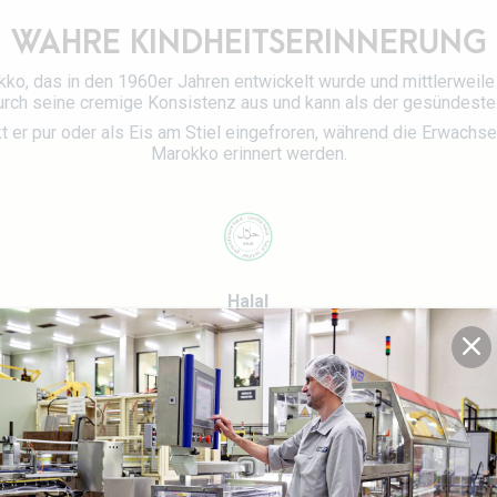
WAHRE KINDHEITSERINNERUNG
kko, das in den 1960er Jahren entwickelt wurde und mittlerweile
 durch seine cremige Konsistenz aus und kann als der gesündest
t er pur oder als Eis am Stiel eingefroren, während die Erwachse
Marokko erinnert werden.
Halal
UNSER SORTIMENT