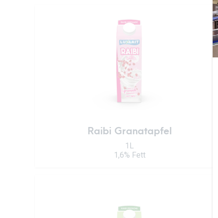
Raibi Granatapfel
1L
1,6% Fett