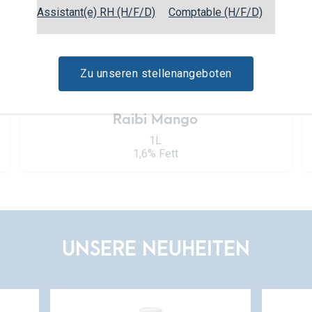
Assistant(e) RH (H/F/D)
Comptable (H/F/D)
Zu unseren stellenangeboten
Raibi Mango
1L
1,6% Fett
UNSERE NEUHEITEN