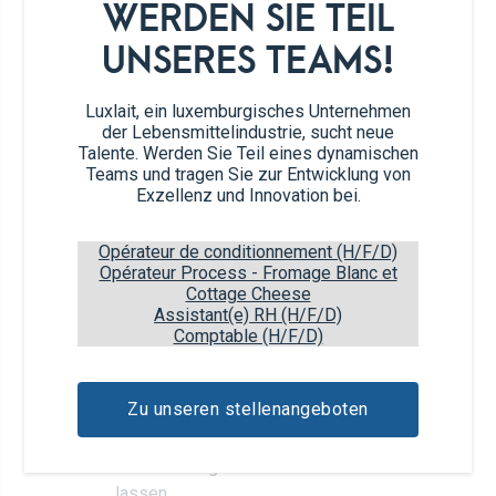
Frische
WERDEN SIE TEIL
800 ml
Schokomilch
UNSERES TEAMS!
Luxlait, ein luxemburgisches Unternehmen
der Lebensmittelindustrie, sucht neue
120 g
Zartbitterschokolade (70%)
Talente. Werden Sie Teil eines dynamischen
Teams und tragen Sie zur Entwicklung von
Exzellenz und Innovation bei.
2 EL
Kokosblütenzucker
Opérateur de conditionnement (H/F/D)
4 g
Agar-Agar Pulver
Opérateur Process - Fromage Blanc et
Cottage Cheese
Assistant(e) RH (H/F/D)
Comptable (H/F/D)
Zubereitung
Zu unseren stellenangeboten
Milch, Schokolade, Zucker und Agar-Agar in
1
einen Topf geben und zum Kochen bringen.
Unter ständigem Rühren 3 Minuten kochen
lassen.