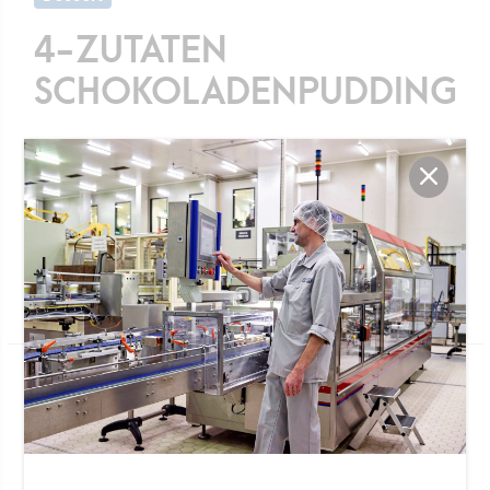
4-ZUTATEN
SCHOKOLADENPUDDING
240Min.
Wenn Sie unsere Schokoladenmilch mögen,
werden Sie diesen Pudding lieben
Zutaten