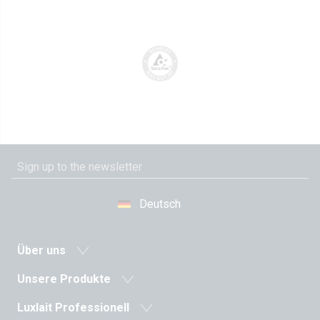
Deutsch
Über uns
Neuigkeiten
Unsere Produkte
Molkereigenossenschaft
Milch und Milchgetränke
Luxlait Pro­fes­si­o­nell
Geschichte
Fermentierte Milch