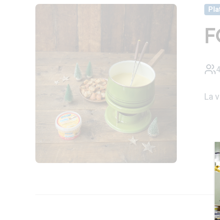
Pla
F
4
La 