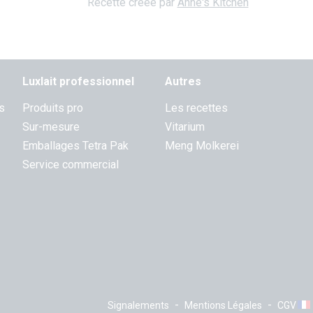
Recette créée par
Anne's Kitchen
Luxlait professionnel
Autres
s
Produits pro
Les recettes
Sur-mesure
Vitarium
Emballages Tetra Pak
Meng Molkerei
Service commercial
-
-
Signalements
Mentions Légales
CGV