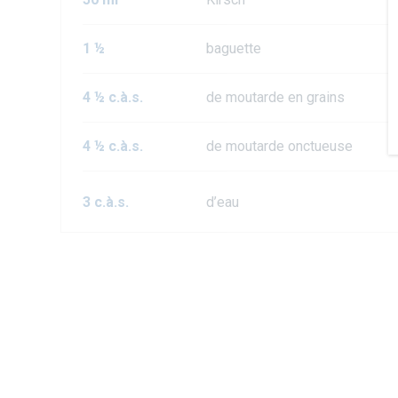
1 ½
baguette
4 ½ c.à.s.
de moutarde en grains
4 ½ c.à.s.
de moutarde onctueuse
3 c.à.s.
d’eau