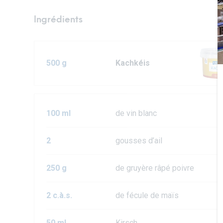
Ingrédients
500 g
Kachkéis
100 ml
de vin blanc
2
gousses d’ail
250 g
de gruyère râpé poivre
2 c.à.s.
de fécule de maïs
50 ml
Kirsch