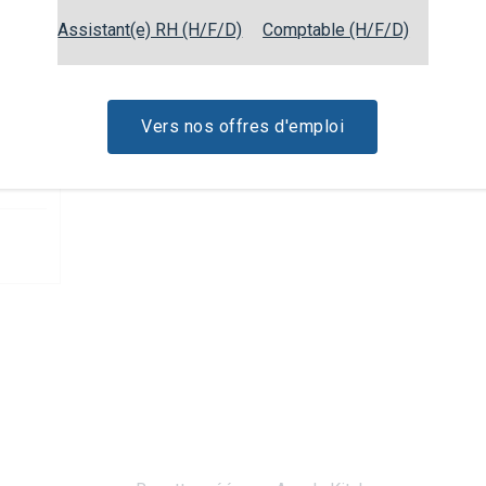
Dans un petit récipient, diluez
5
Assistant(e) RH (H/F/D)
Comptable (H/F/D)
de fromage et laissez cuire p
Servez la fondue avec les cro
6
Vers nos offres d'emploi