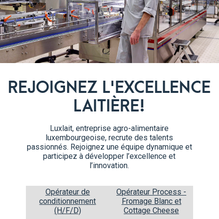
Étapes de préparation
Préchauffez le four à 180 °C, 
1
disposez sur une plaque à pât
REJOIGNEZ L'EXCELLENCE
Dans un petit bol, mélangez l
2
pain et mélangez avec vos mai
LAITIÈRE!
Salez.
Luxlait, entreprise agro-alimentaire
Faites cuire les croûtons dans
3
luxembourgeoise, recrute des talents
deviennent croustillants, en le
passionnés. Rejoignez une équipe dynamique et
brûlent.
participez à développer l’excellence et
l’innovation.
Mettez le Kachkéis dans un ca
4
écrasez les gousses d’ail, ajo
Opérateur de
Opérateur Process -
conditionnement
Fromage Blanc et
fondre le tout en remuant.
(H/F/D)
Cottage Cheese