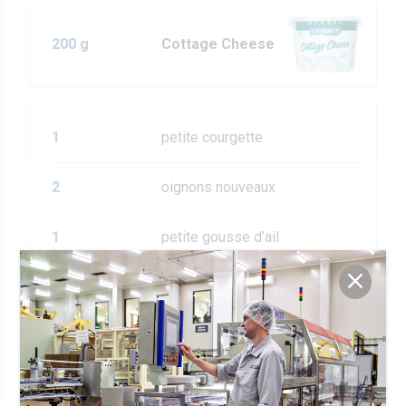
200 g
Cottage Cheese
1
petite courgette
2
oignons nouveaux
1
petite gousse d’ail
de ciboulette ou d’autres
10 g
herves
120 g
de farine