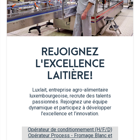
1
oeuf
1
c.à.c. de sel
1
pincée de poivre
REJOIGNEZ
huile d'olive
L'EXCELLENCE
LAITIÈRE!
Étapes de préparation
Luxlait, entreprise agro-alimentaire
luxembourgeoise, recrute des talents
Râpez la courgette, mettez-la dans une
1
passionnés. Rejoignez une équipe
passoire et saupoudrez d'une bonne
dynamique et participez à développer
pincée de sel. Massez le sel dans la
l’excellence et l’innovation.
courgette et laissez reposer 20 minutes
pour libérer le liquide.
Opérateur de conditionnement (H/F/D)
Opérateur Process - Fromage Blanc et