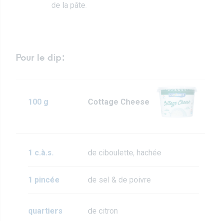
de la pâte.
Pour le dip:
100 g
Cottage Cheese
1 c.à.s.
de ciboulette, hachée
1 pincée
de sel & de poivre
quartiers
de citron