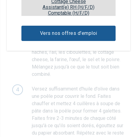
Pendant ce temps, hachez les oignons
2
Cottage Cheese
Assistant(e) RH (H/F/D)
nouveaux, pelez et écrasez la gousse d’ail
Comptable (H/F/D)
et ciselez la ciboulette
Au bout de 20 minutes, pressez le liquide
3
Vers nos offres d'emploi
des courgettes. Mettez les courgettes
dans un bol, ajoutez les oignons nouveaux
hachés, l’ail, les ciboulettes, le cottage
cheese, la farine, l'œuf, le sel et le poivre.
Mélangez jusqu'à ce que le tout soit bien
combiné.
Versez suffisamment d'huile d'olive dans
4
une poêle pour couvrir le fond. Faites
chauffer et mettez 4 cuillères à soupe de
pâte dans la poêle pour former 4 galettes.
Faites frire 2-3 minutes de chaque côté
jusqu'à ce qu'ils soient dorés, égouttez sur
du papier absorbant. Répétez avec le reste