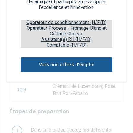
dynamique et participez à développer
l’excellence et l’innovation.
1cl
Sloe Gin Opyos
Opérateur de conditionnement (H/F/D)
Opérateur Process - Fromage Blanc et
1cl
sirop d'hibiscus Bissap
Cottage Cheese
Assistant(e) RH (H/F/D)
Comptable (H/F/D)
Drauwejüs Domaines
2,5cl
Vinsmoselle (jus de raisin)
Vers nos offres d'emploi
3
feuilles de menthe fraîche
Crémant de Luxembourg Rosé
10cl
Brut Poll-Fabaire
Étapes de préparation
Dans un blender, ajoutez les différents
1