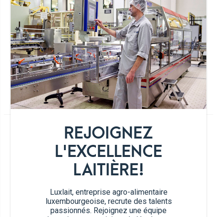
GIN CRÉMANT ROSÉ
1 personnes
5min.
Gin Crémant rosé
REJOIGNEZ
Ingrédients
L'EXCELLENCE
LAITIÈRE!
Sorbet Crémant
2 boules
Rosé Brut Poll-
Luxlait, entreprise agro-alimentaire
Fabaire
luxembourgeoise, recrute des talents
passionnés. Rejoignez une équipe