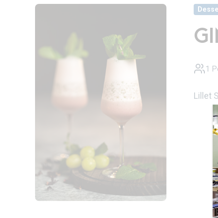
Desse
GI
1 P
Lillet