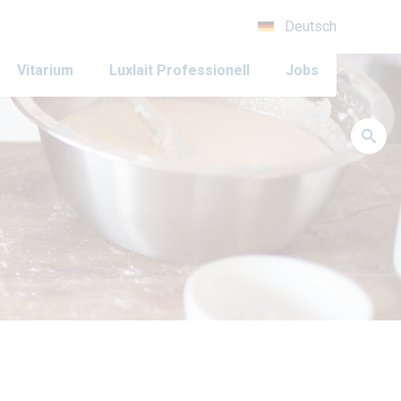
Deutsch
Vitarium
Luxlait Pro­fes­si­o­nell
Jobs