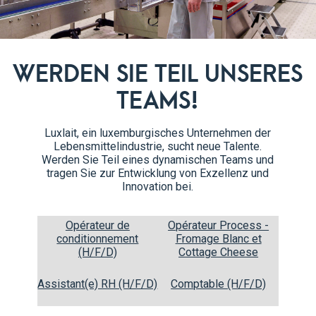
WERDEN SIE TEIL UNSERES
Zubereitung
TEAMS!
Geben Sie die verschiedenen Z
1
Luxlait, ein luxemburgisches Unternehmen der
einem Glas mit Eiswürfeln ser
Lebensmittelindustrie, sucht neue Talente.
Werden Sie Teil eines dynamischen Teams und
tragen Sie zur Entwicklung von Exzellenz und
Innovation bei.
Opérateur de
Opérateur Process -
conditionnement
Fromage Blanc et
(H/F/D)
Cottage Cheese
Assistant(e) RH (H/F/D)
Comptable (H/F/D)
elle