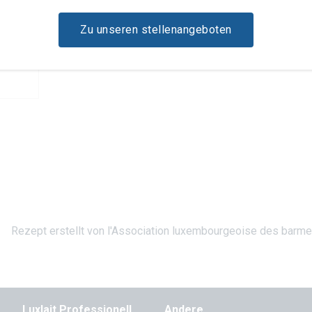
Zu unseren stellenangeboten
Brut
Rezept erstellt von l'Association luxembourgeoise des barm
Luxlait Pro­fes­si­o­nell
Andere