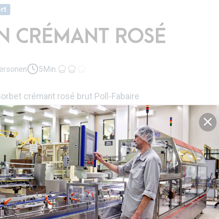
rt
N CRÉMANT ROSÉ
ersonen
5Min.
 Sorbet crémant rosé brut Poll-Fabaire