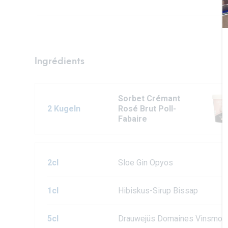
Ingrédients
Sorbet Crémant
2 Kugeln
Rosé Brut Poll-
Fabaire
2cl
Sloe Gin Opyos
1cl
Hibiskus-Sirup Bissap
5cl
Drauwejüs Domaines Vinsmos