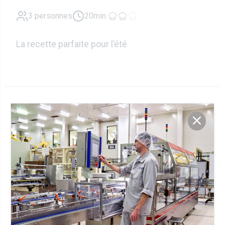
3 personnes
20min.
La recette parfaite pour l’été
Ingrédients
225g
Skyr
200g
Saumon fumé