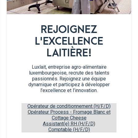
1/2
Tomate d'été
1/2
Concombre
REJOIGNEZ
1/2
Avocat
L'EXCELLENCE
LAITIÈRE!
1/2
Oignon rouge
Luxlait, entreprise agro-alimentaire
1 c.à.c
Câpres
luxembourgeoise, recrute des talents
passionnés. Rejoignez une équipe
dynamique et participez à développer
6
Feuilles de salade
l’excellence et l’innovation.
9
Feuilles de papier de riz
Opérateur de conditionnement (H/F/D)
Opérateur Process - Fromage Blanc et
Cottage Cheese
Herbes fraîches (Aneth, Ail des
Assistant(e) RH (H/F/D)
ours)
Comptable (H/F/D)