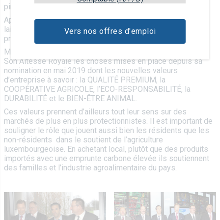
piment et saveur italienne) pour les plus gourmands.
Après une visite des différents ateliers de production de la
laiterie et pour clôturer le tout, les différentes personnes
Vers nos offres d'emploi
présentes, ont dégusté un délicieux gâteau d’anniversaire.
Monsieur Gerard profita de cette occasion pour expliquer à
Son Altesse Royale les choses mises en place depuis sa
nomination en mai 2019 dont les nouvelles valeurs
d’entreprise à savoir : la QUALITÉ PREMIUM, la
COOPÉRATIVE AGRICOLE, l’ECO-RESPONSABILITÉ, la
DURABILITÉ et le BIEN-ÊTRE ANIMAL.
Ces valeurs prennent d’ailleurs tout leur sens sur des
marchés de plus en plus protectionnistes. Il est important de
souligner le rôle que jouent aussi bien les résidents que les
non-résidents dans le soutient de l’agriculture
luxembourgeoise. En achetant local, plutôt que des produits
importés avec une emprunte carbone élevée ils soutiennent
des familles et l’industrie agroalimentaire du pays.