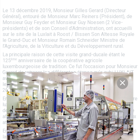
Le 13 décembre 2019, Monsieur Gilles Gerard (Directeur
Général), entouré de Monsieur Marc Reiners (Président), de
Monsieur Guy Feyder et Monsieur Guy Noesen (2 Vice-
présidents) et de son Conseil d’Administration, ont accueilli
sur le site de la Luxlait à Roost / Bissen Son Altesse Royale
le Grand-Duc et Monsieur Romain Schneider Ministre de
l’Agriculture, de la Viticulture et du Développement rural.
La principale raison de cette visite grand-ducale étant le
ème
125
anniversaire de la coopérative agricole
luxembourgeoise de tradition. Ce fut l’occasion pour Monsieur
Gerard de retracer les différentes étapes qu’a subi LUXLAIT
avant de connaître sa forme actuelle et de faire le point sur
les investissements réalisés en 2019 et ceux à venir pour
2020.
En tant qu’acteur incontournable de l’industrie agro-alimentaire
luxembourgeoise, la coopérative, réputée pour ses produits
de qualité, se doit d’investir de manière constante et durable
afin de rester à la pointe de la technologie et de répondre aux
attentes grandissantes des consommateurs.
En début d’année, LUXLAIT a investi 2,5 millions d’euros dans
la construction d’un nouveau hall de stockage d’une capacité