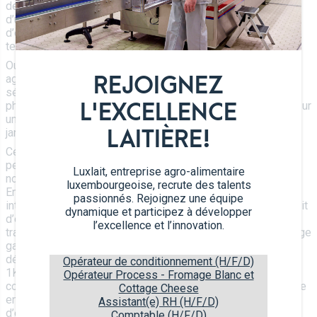
de 5.000 palettes et s’attèle actuellement à la construction
d’un atelier de concentration d’une valeur de 4,5 millions
d’euros. Il est à noter que ce nouvel atelier à la pointe de la
technologie génèrera 5 nouveaux emplois.
Outre ces 2 investissements d’envergure, la coopérative
agricole tournée vers l’avenir prévoit pour 2020 toute une
REJOIGNEZ
série de projets dont la mise en route d’une installation
photovoltaïque. En effet, près de 2.000 panneaux installés sur
L'EXCELLENCE
une superficie de 4.200 m 2 permettront à partir du mois de
janvier la production d’énergie verte.
LAITIÈRE!
Cette rencontre avec Son Altesse Royale a également
permis à Monsieur Gerard de présenter à ce dernier les
Luxlait, entreprise agro-alimentaire
nouveaux produits commercialisés au cours de cette année.
luxembourgeoise, recrute des talents
En effet, sur le marché domestique où la concurrence
passionnés. Rejoignez une équipe
internationale est bien présente, l’entreprise LUXLAIT se doit
dynamique et participez à développer
d’être innovante et irréprochable d’un point de vue qualité et
l’excellence et l’innovation.
traçabilité des produits. En 2019, Luxlait a étoffé sa déjà large
gamme de produits en y ajoutant un EMMENTAL râpé
délicieusement fondant, un YAOURT à la grecque en format
Opérateur de conditionnement (H/F/D)
1Kg, 2 nouveaux KEFIR (vanille et myrtille) pour les
Opérateur Process - Fromage Blanc et
consommateurs en quête d’une boisson lactée saine et riche
Cottage Cheese
en protéines, un RAÏBI saveur grenade pour les plus jeunes
Assistant(e) RH (H/F/D)
d’entre nous et 2 nouvelles CRÈME de Chapelain (poivron-
Comptable (H/F/D)