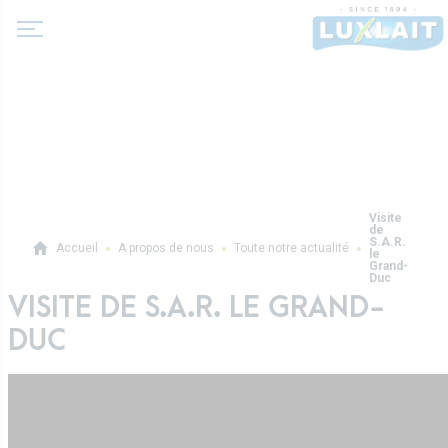
A propos de nous
Visite
de
Actualité
S.A.R.
Accueil
A propos de nous
Toute notre actualité
le
Produits
Grand-
Coopérative Agricole
Duc
Laits et boissons lactées
VISITE DE S.A.R. LE GRAND-
Histoire
Laits fermentés
DUC
Valeurs
Professionnels
Beurres
Direction
Produits pro
Crèmes
Recettes
Sur-mesure
Fromages frais