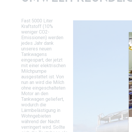
Fast 5000 Liter
Kraftstoff (10%
weniger CO2-
Emissionen) werden
jedes Jahr dank
unseres neuen
Tankwagens
eingespart, der jetzt
mit einer elektrischen
Milchpumpe
ausgestattet ist. Von
nun an wird die Milch
ohne eingeschalteten
Motor an den
Tankwagen geliefert,
wodurch die
Lärmbelästigung in
Wohngebieten
während der Nacht
verringert wird. Sollte