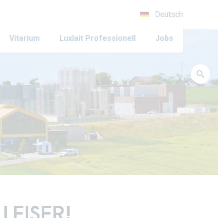
Deutsch
Vitarium
Luxlait Pro­fes­si­o­nell
Jobs
LEISER!