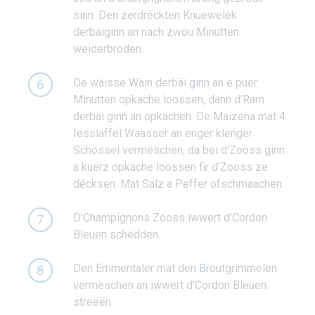
sinn. Den zerdréckten Knuewelek
derbäiginn an nach zwou Minutten
weiderbroden.
De wäisse Wäin derbäi ginn an e puer
6
Minutten opkache loossen, dann d’Ram
derbäi ginn an opkachen. De Maizena mat 4
Iessläffel Waasser an enger klenger
Schossel vermëschen, da bei d’Zooss ginn
a kuerz opkache loossen fir d’Zooss ze
décksen. Mat Salz a Peffer ofschmaachen.
D’Champignons Zooss iwwert d’Cordon
7
Bleuen schëdden.
Den Emmentaler mat den Broutgrimmelen
8
vermëschen an iwwert d’Cordon Bleuen
streeën.