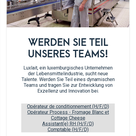
150ml
wäisse Wäin
2 TL
Maizena
WERDEN SIE TEIL
15g
Panko Broutgrimmelen
UNSERES TEAMS!
Péiterséileg, gehackt
Luxlait, ein luxemburgisches Unternehmen
der Lebensmittelindustrie, sucht neue
Talente. Werden Sie Teil eines dynamischen
Salz a Peffer
Teams und tragen Sie zur Entwicklung von
Exzellenz und Innovation bei.
Zubereitung
Opérateur de conditionnement (H/F/D)
Opérateur Process - Fromage Blanc et
Cottage Cheese
Den Schäffchen op 180°C Umluft virhëtzen.
1
Assistant(e) RH (H/F/D)
Comptable (H/F/D)