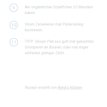
Am virgehëtzten Schäffchen 25 Minutten
9
baken.
Virum Zerwéieren mat Péiterséileg
10
bestreeën.
TIPP: Dësen Plat ass gutt mat gekachten
11
Gromperen an Bounen, oder mat enger
einfacher grénger Zalot.
Rezept erstellt von
Anne's Kitchen