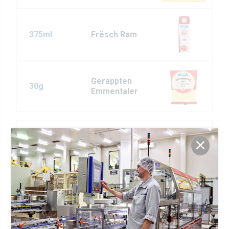
375ml
Frësch Ram
Gerappten
30g
Emmentaler
4
dënn Kallefsschnitzelen
4
Tranchen gekachten Ham
500g
Champignonen, a Scheiwen
2
Knuewelekszéiwen, zerdréckt