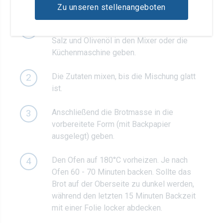
Zu unseren stellenangeboten
Hüttenkäse, Haferflocken, Eier, Backpulver,
1
Salz und Olivenöl in den Mixer oder die
Küchenmaschine geben.
Die Zutaten mixen, bis die Mischung glatt
2
ist.
Anschließend die Brotmasse in die
3
vorbereitete Form (mit Backpapier
ausgelegt) geben.
Den Ofen auf 180°C vorheizen. Je nach
4
Ofen 60 - 70 Minuten backen. Sollte das
Brot auf der Oberseite zu dunkel werden,
während den letzten 15 Minuten Backzeit
mit einer Folie locker abdecken.