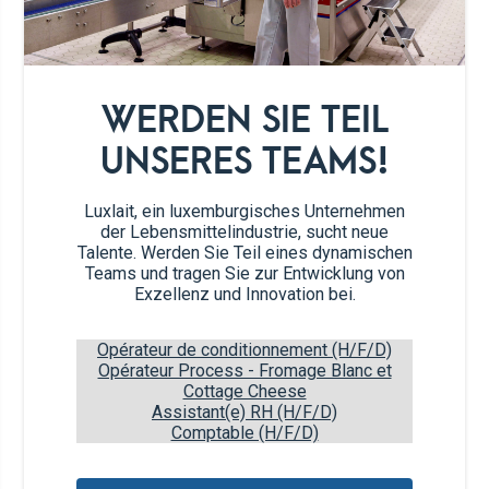
200g
Haferflocken
WERDEN SIE TEIL
UNSERES TEAMS!
4
Eier
Luxlait, ein luxemburgisches Unternehmen
1 EL
gehäuftes Backpulver
der Lebensmittelindustrie, sucht neue
Talente. Werden Sie Teil eines dynamischen
Teams und tragen Sie zur Entwicklung von
1 TL
Salz
Exzellenz und Innovation bei.
2 EL
Olivenöl (optional)
Opérateur de conditionnement (H/F/D)
Opérateur Process - Fromage Blanc et
Cottage Cheese
450 g
Cottage cheese
Assistant(e) RH (H/F/D)
Comptable (H/F/D)
Zubereitung