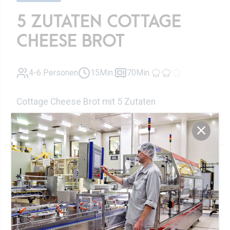
5 ZUTATEN COTTAGE
CHEESE BROT
4-6 Personen
15Min.
70Min.
Cottage Cheese Brot mit 5 Zutaten
Ingrédients
450g
Cottage Cheese