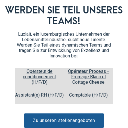
WERDEN SIE TEIL UNSERES
TEAMS!
Zubereitung
Luxlait, ein luxemburgisches Unternehmen der
Lebensmittelindustrie, sucht neue Talente.
Werden Sie Teil eines dynamischen Teams und
In einer Schüssel alle Zutaten
1
tragen Sie zur Entwicklung von Exzellenz und
runde, mit Backpapier ausgel
Innovation bei.
Bei 180°C 50-60 Minuten back
2
Opérateur de
Opérateur Process -
über Nacht in den Kühlschrank 
conditionnement
Fromage Blanc et
(H/F/D)
Cottage Cheese
Am nächsten Tag den Kuchen 
3
mit frischen Beeren garnieren.
Assistant(e) RH (H/F/D)
Comptable (H/F/D)
Zu unseren stellenangeboten