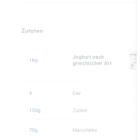
Zutaten
Joghurt nach
1kg
griechischer Art
4
Eier
150g
Zucker
70g
Maisstärke