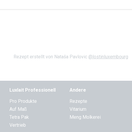
Rezept erstellt von Nataša Pavlovic
@lostinluxembourg
Luxlait Pro­fes­si­o­nell
Andere
Pro Produkte
Rezepte
Auf Maß
Vitarium
Tetra Pak
Meng Molkerei
Vertrieb