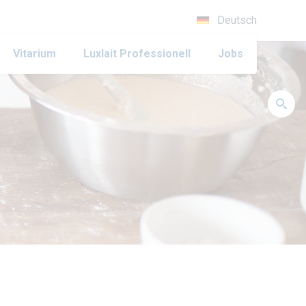
Deutsch
Vitarium
Luxlait Pro­fes­si­o­nell
Jobs