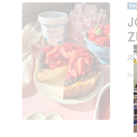
Des
J
Z
Schn