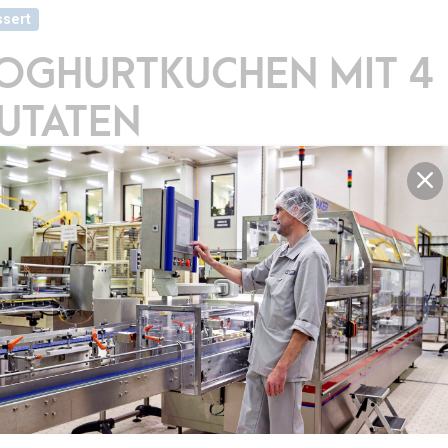
sert
OGHURTKUCHEN MIT 4
UTATEN
8 Personen
5Min.
50Min.
ell, einfach, köstlich und nur 4 Zutaten