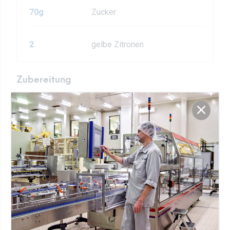
70g
Zucker
2
gelbe Zitronen
Zubereitung
Fleur de Sel, Zucker, gelbe Zitronenschalen,
1
Pfefferkörner, Wacholderbeeren und
Senfkörner mischen.
Plastikfolie auf der Arbeitsfläche
2
ausbreiten.
Bestreuen Sie die Plastikfolie mit der
3
Hälfte der Gewürzmischung.