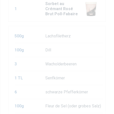
Sorbet au
1
Crémant Rosé
Brut Poll-Fabaire
500g
Lachsfiletherz
100g
Dill
3
Wacholderbeeren
1 TL
Senfkörner
6
schwarze Pfefferkörner
100g
Fleur de Sel (oder grobes Salz)