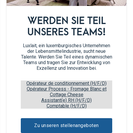
Das Lachsfiletherz auf die
4
Gewürzmischung legen.
WERDEN SIE TEIL
Mit der restlichen Gewürzmischung
5
UNSERES TEAMS!
bestreuen.
Gut mit der Plastikfolie einwickeln und
Luxlait, ein luxemburgisches Unternehmen
6
der Lebensmittelindustrie, sucht neue
mindestens 24 Stunden im Kühlschrank
Talente. Werden Sie Teil eines dynamischen
aufbewahren. (Hängt von der Dicke des
Teams und tragen Sie zur Entwicklung von
Lachsfiletherzens ab).
Exzellenz und Innovation bei.
Spülen Sie das marinierte Lachsfiletherz
7
Opérateur de conditionnement (H/F/D)
unter kaltem Wasser ab.
Opérateur Process - Fromage Blanc et
Cottage Cheese
Assistant(e) RH (H/F/D)
Mit Küchenpapier trocken tupfen.
8
Comptable (H/F/D)
Dill fein hacken und auf dem marinierten
9
Zu unseren stellenangeboten
Lachsfiletherz verteilen.