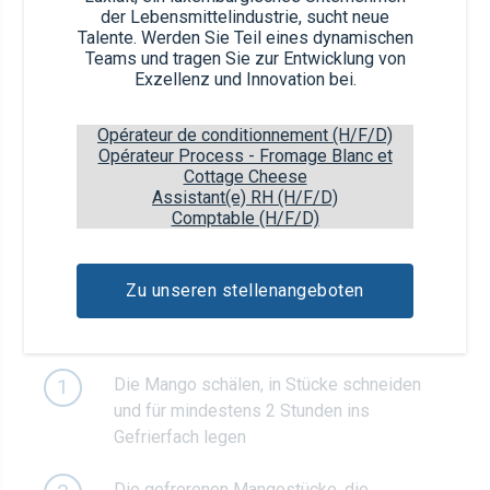
der Lebensmittelindustrie, sucht neue
Talente. Werden Sie Teil eines dynamischen
1/2
reife Mango
Teams und tragen Sie zur Entwicklung von
Exzellenz und Innovation bei.
1
Handvoll Eiswürfel
Opérateur de conditionnement (H/F/D)
Opérateur Process - Fromage Blanc et
45ml
weißer Rum
Cottage Cheese
Assistant(e) RH (H/F/D)
Comptable (H/F/D)
1/4
Limette
Zu unseren stellenangeboten
Zubereitung
Die Mango schälen, in Stücke schneiden
1
und für mindestens 2 Stunden ins
Gefrierfach legen
Die gefrorenen Mangostücke, die