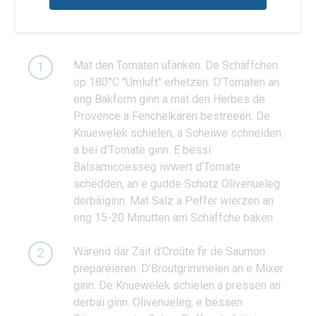
Zubereitung
Mat den Tomaten ufänken. De Schäffchen
1
op 180°C "Umluft" erhëtzen. D’Tomaten an
eng Bakform ginn a mat den Herbes de
Provence a Fenchelkären bestreeën. De
Knuewelek schielen, a Scheiwe schneiden
a bei d’Tomate ginn. E bëssi
Balsamicoesseg iwwert d’Tomate
schëdden, an e gudde Schotz Olivenueleg
derbäiginn. Mat Salz a Peffer wierzen an
eng 15-20 Minutten am Schäffche baken
Wärend där Zäit d’Croûte fir de Saumon
2
preparéieren. D’Broutgrimmelen an e Mixer
ginn. De Knuewelek schielen a pressen an
derbäi ginn. Olivenueleg, e bëssen