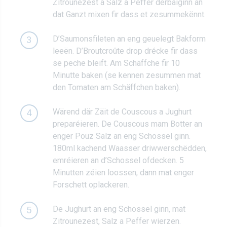
Zitrounezest a Salz a Peffer derbäiginn an
dat Ganzt mixen fir dass et zesummekënnt.
D’Saumonsfileten an eng geuelegt Bakform
3
leeën. D’Broutcroûte drop drécke fir dass
se peche bleift. Am Schäffche fir 10
Minutte baken (se kennen zesummen mat
den Tomaten am Schäffchen baken).
Wärend där Zäit de Couscous a Jughurt
4
preparéieren. De Couscous mam Botter an
enger Pouz Salz an eng Schossel ginn.
180ml kachend Waasser driwwerschëdden,
emréieren an d’Schossel ofdecken. 5
Minutten zéien loossen, dann mat enger
Forschett oplackeren.
De Jughurt an eng Schossel ginn, mat
5
Zitrounezest, Salz a Peffer wierzen.