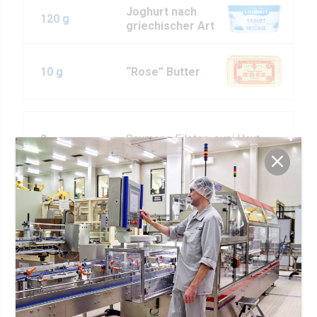
Joghurt nach
120 g
griechischer Art
10 g
“Rose” Butter
2
Saumons Fileten, ouni Haut
20 g
Broutgrimmelen
200 g
Cherry Tomaten
120 g
Couscous
2
kleng Knuewelekszéiwen