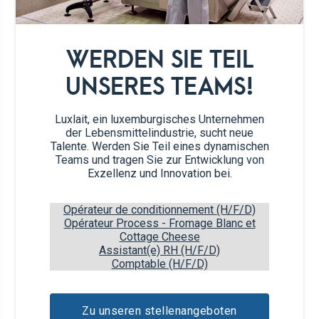
1
Iessläffel Olivenueleg
WERDEN SIE TEIL
1
Iessläffel Estragon
UNSERES TEAMS!
Kaffisläffel Herbes de
1½
Provence
Luxlait, ein luxemburgisches Unternehmen
der Lebensmittelindustrie, sucht neue
Talente. Werden Sie Teil eines dynamischen
½
Kaffisläffel Fenchelkären
Teams und tragen Sie zur Entwicklung von
Exzellenz und Innovation bei.
Schotz Balsamicoesseg an
1
Olivenueleg
Opérateur de conditionnement (H/F/D)
Opérateur Process - Fromage Blanc et
Cottage Cheese
*
Zitrounenzest
Assistant(e) RH (H/F/D)
Comptable (H/F/D)
*
Salz & Peffer
Zu unseren stellenangeboten