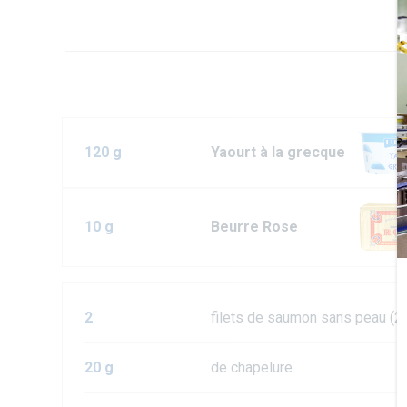
120 g
Yaourt à la grecque
10 g
Beurre Rose
2
filets de saumon sans peau (2
20 g
de chapelure