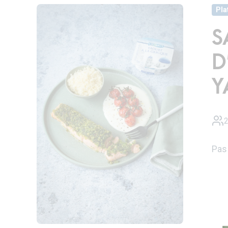
Pla
S
D
Y
2
Pas 