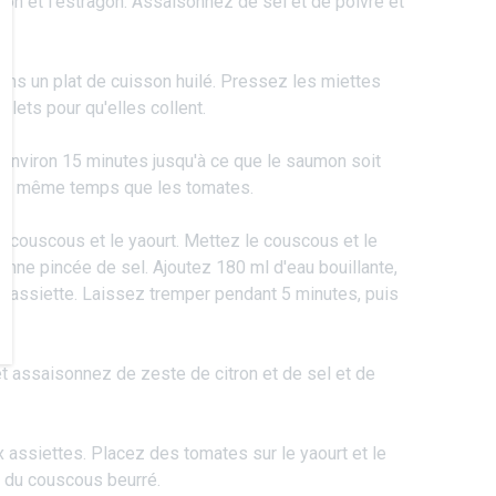
tron et l'estragon. Assaisonnez de sel et de poivre et
ans un plat de cuisson huilé. Pressez les miettes
ilets pour qu'elles collent.
environ 15 minutes jusqu'à ce que le saumon soit
it en même temps que les tomates.
 couscous et le yaourt. Mettez le couscous et le
onne pincée de sel. Ajoutez 180 ml d'eau bouillante,
e assiette. Laissez tremper pendant 5 minutes, puis
et assaisonnez de zeste de citron et de sel et de
 assiettes. Placez des tomates sur le yaourt et le
 du couscous beurré.