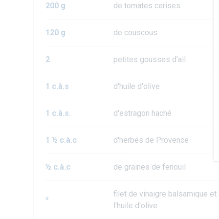
200 g
de tomates cerises
120 g
de couscous
2
petites gousses d'ail
1 c.à.s
d'huile d'olive
1 c.à.s.
d'estragon haché
1 ½ c.à.c
d'herbes de Provence
½ c.à.c
de graines de fenouil
filet de vinaigre balsamique et
*
l'huile d'olive