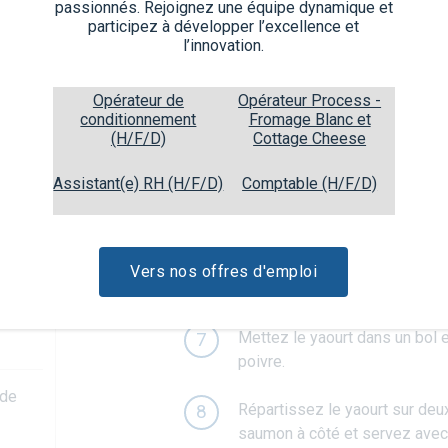
d'olive, un peu de zeste de ci
passionnés. Rejoignez une équipe dynamique et
mixez bien
participez à développer l’excellence et
l’innovation.
Placez les filets de saumon d
4
aux herbes sur le dessus des f
Opérateur de
Opérateur Process -
conditionnement
Fromage Blanc et
(H/F/D)
Cottage Cheese
Enfournez le saumon pendant 
5
juste cuit - cela peut être fa
Assistant(e) RH (H/F/D)
Comptable (H/F/D)
Pendant ce temps, préparez le
6
beurre dans un bol avec une b
remuez et couvrez le bol d'un
Vers nos offres d'emploi
remuez avec une fourchette.
Mettez le yaourt dans un bol 
7
poivre.
 de
Répartissez le yaourt sur deux
8
saumon à côté et servez avec