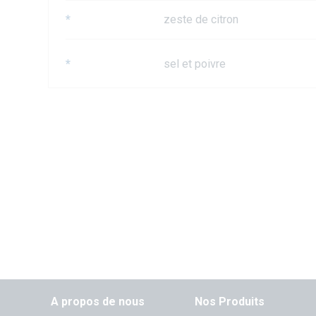
*
zeste de citron
*
sel et poivre
A propos de nous
Nos Produits