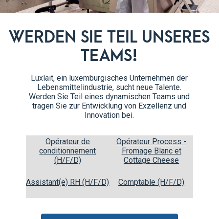
WERDEN SIE TEIL UNSERES
TEAMS!
Zubereitung
Luxlait, ein luxemburgisches Unternehmen der
Lebensmittelindustrie, sucht neue Talente.
Werden Sie Teil eines dynamischen Teams und
Die ganzen Pfirsiche waschen 
1
tragen Sie zur Entwicklung von Exzellenz und
Innovation bei.
3 Esslöffel Sykr in eine Scha
2
darüber reiben.
Opérateur de
Opérateur Process -
conditionnement
Fromage Blanc et
(H/F/D)
Cottage Cheese
Ahornsirup darüber gießen, di
3
Minzblatt garnieren und sofor
Assistant(e) RH (H/F/D)
Comptable (H/F/D)