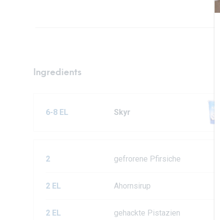
Ingredients
6-8 EL
Skyr
2
gefrorene Pfirsiche
2 EL
Ahornsirup
2 EL
gehackte Pistazien