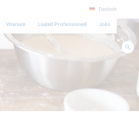
Deutsch
Vitarium
Luxlait Pro­fes­si­o­nell
Jobs