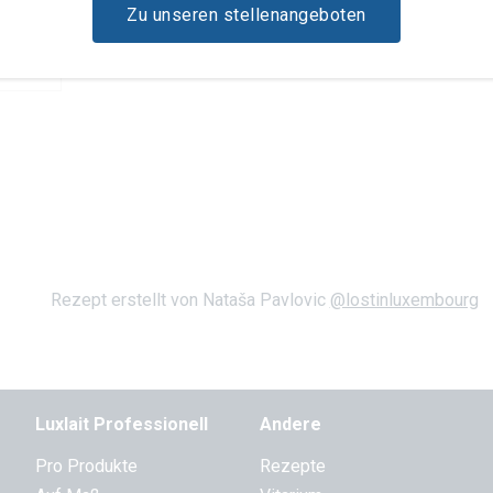
Zu unseren stellenangeboten
Rezept erstellt von Nataša Pavlovic
@lostinluxembourg
Luxlait Pro­fes­si­o­nell
Andere
Pro Produkte
Rezepte