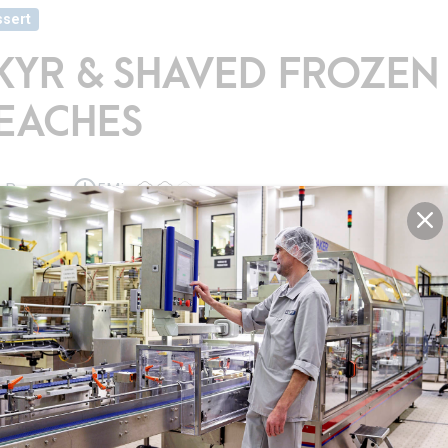
sert
KYR & SHAVED FROZEN
EACHES
2 Personen
5Min.
r & Shaved Frozen Peaches
perfekte Nachspeise um die heißen Sommertage zu überstehen. Lecke
Zubereitung dauert nur wenige Augenblicke.