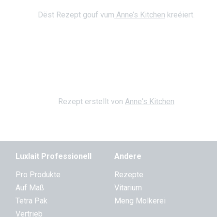
Dëst Rezept gouf vum
Anne’s Kitchen
kreéiert.
Rezept erstellt von
Anne's Kitchen
Luxlait Pro­fes­si­o­nell
Andere
Pro Produkte
Rezepte
Auf Maß
Vitarium
Tetra Pak
Meng Molkerei
Vertrieb