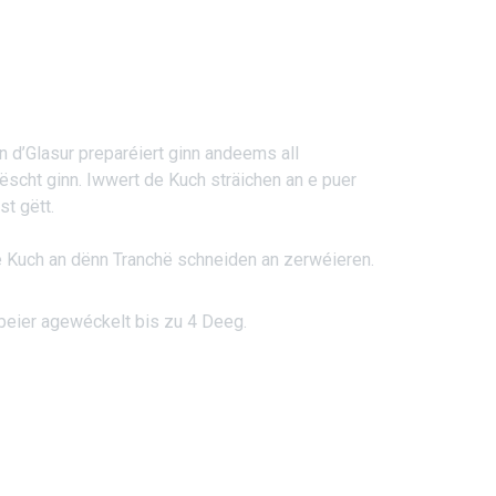
n d’Glasur preparéiert ginn andeems all
cht ginn. Iwwert de Kuch sträichen an e puer
t gëtt.
e Kuch an dënn Tranchë schneiden an zerwéieren.
beier agewéckelt bis zu 4 Deeg.