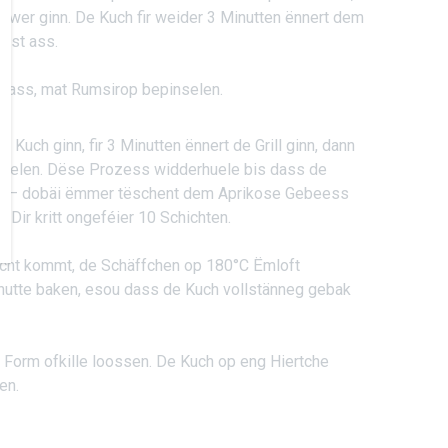
wwer ginn. De Kuch fir weider 3 Minutten ënnert dem
fest ass.
 ass, mat Rumsirop bepinselen.
 Kuch ginn, fir 3 Minutten ënnert de Grill ginn, dann
eelen. Dëse Prozess widderhuele bis dass de
s – dobäi ëmmer tëschent dem Aprikose Gebeess
Dir kritt ongeféier 10 Schichten.
hicht kommt, de Schäffchen op 180°C Ëmloft
inutte baken, esou dass de Kuch vollstänneg gebak
r Form ofkille loossen. De Kuch op eng Hiertche
en.