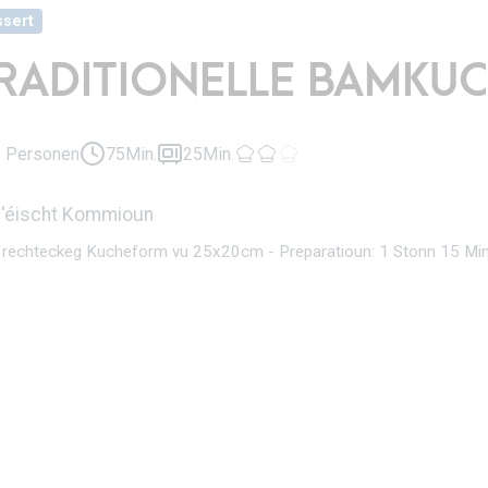
sert
RADITIONELLE BAMKU
6 Personen
75Min.
25Min.
 d'éischt Kommioun
1 rechteckeg Kucheform vu 25x20cm - Preparatioun: 1 Stonn 15 Mi