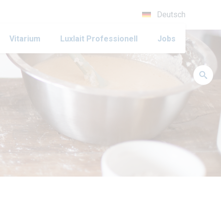
Deutsch
Vitarium
Luxlait Pro­fes­si­o­nell
Jobs