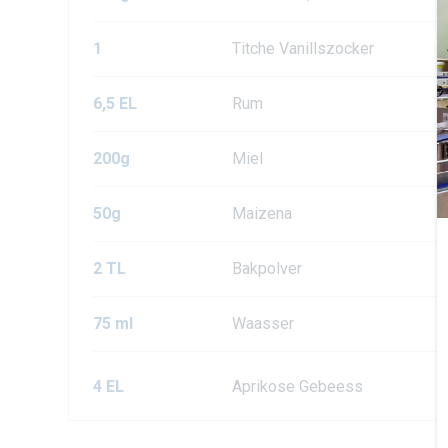
1
Titche Vanillszocker
6,5 EL
Rum
200g
Miel
50g
Maizena
2 TL
Bakpolver
75 ml
Waasser
4 EL
Aprikose Gebeess