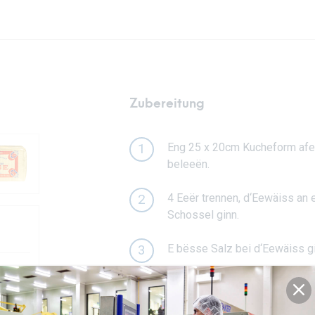
Zubereitung
Eng 25 x 20cm Kucheform afe
1
beleeën.
4 Eeër trennen, d‘Eewäiss an 
2
Schossel ginn.
E bësse Salz bei d‘Eewäiss gi
3
An enger grousser Schossel, 
4
Déi 4 Eegiel dobäiginn a verm