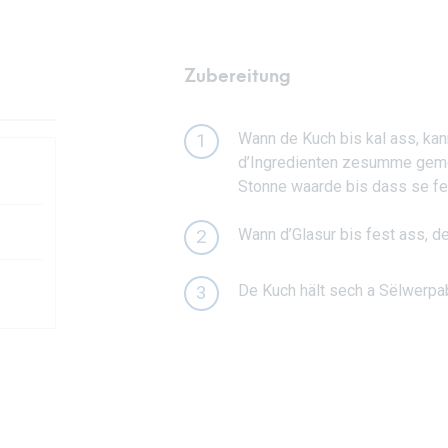
Zubereitung
Wann de Kuch bis kal ass, kan
1
d’Ingredienten zesumme gemës
Stonne waarde bis dass se fes
Wann d’Glasur bis fest ass, d
2
De Kuch hält sech a Sëlwerpa
3