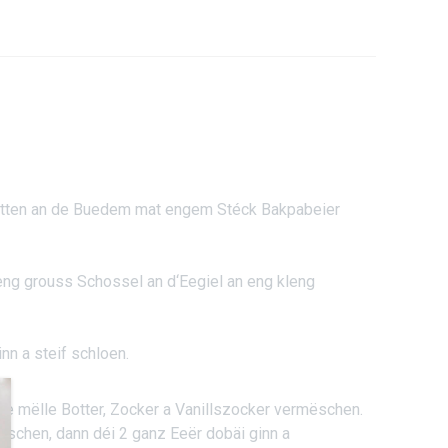
tten an de Buedem mat engem Stéck Bakpabeier
eng grouss Schossel an d‘Eegiel an eng kleng
nn a steif schloen.
de mëlle Botter, Zocker a Vanillszocker vermëschen.
ëschen, dann déi 2 ganz Eeër dobäi ginn a