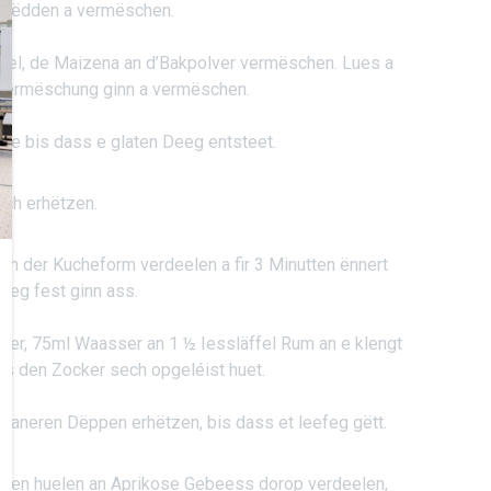
chëdden a vermëschen.
Miel, de Maizena an d’Bakpolver vermëschen. Lues a
ttermëschung ginn a vermëschen.
we bis dass e glaten Deeg entsteet.
ich erhëtzen.
n der Kucheform verdeelen a fir 3 Minutten ënnert
eeg fest ginn ass.
ocker, 75ml Waasser an 1 ½ Iessläffel Rum an e klengt
ss den Zocker sech opgeléist huet.
aneren Dëppen erhëtzen, bis dass et leefeg gëtt.
hen huelen an Aprikose Gebeess dorop verdeelen,