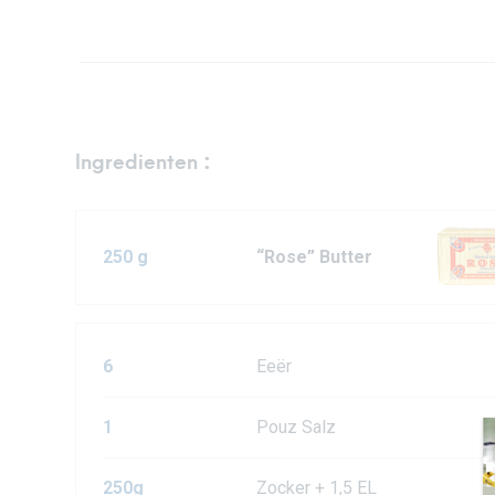
Ingredienten :
250 g
“Rose” Butter
6
Eeër
1
Pouz Salz
250g
Zocker + 1,5 EL