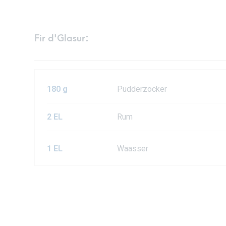
Fir d'Glasur:
180 g
Pudderzocker
2 EL
Rum
1 EL
Waasser