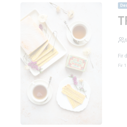
Des
T
Fir
Fir 