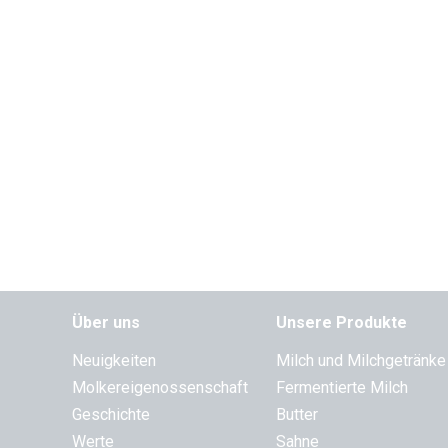
Über uns
Unsere Produkte
Neuigkeiten
Milch und Milchgetränke
Molkereigenossenschaft
Fermentierte Milch
Geschichte
Butter
Werte
Sahne