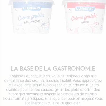
Certifications
Emballages Tetra Pak
Fromages
Travailler chez Luxlait
Service commercial
Yaourts du Luxembourg
Vitarium
Desserts lactés
Restaurant Molkerei
Glaces
Contactez-nous
Biscuits
Boissons végétales
Lait 0 KM
Catalogue
LA BASE DE LA GASTRONOMIE
Épaisses et onctueuses, vous ne résisterez pas à la
délicatesse des crèmes fraîches Luxlait. Vous apprécierez
leur excellente tenue à la cuisson et leur douceur. Leurs
qualités pour lier les sauces, garnir les plats et offrir des
nappages savoureux raviront les amateurs de cuisine.
Leurs formats pratiques, ainsi que leur pouvoir nappant vous
faciliteront la cuisine au quotidien.