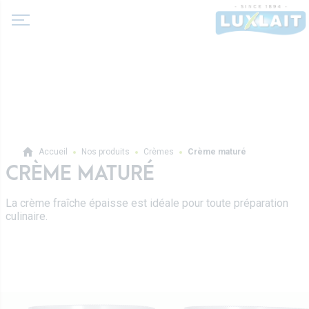
A propos de nous
Accueil
Nos produits
Crèmes
Crème maturé
Actualité
CRÈME MATURÉ
Produits
Coopérative Agricole
La crème fraîche épaisse est idéale pour toute préparation
Laits et boissons lactées
culinaire.
Histoire
Laits fermentés
Valeurs
Professionnels
Beurres
Direction
Produits pro
Crèmes
Recettes
Sur-mesure
Fromages frais