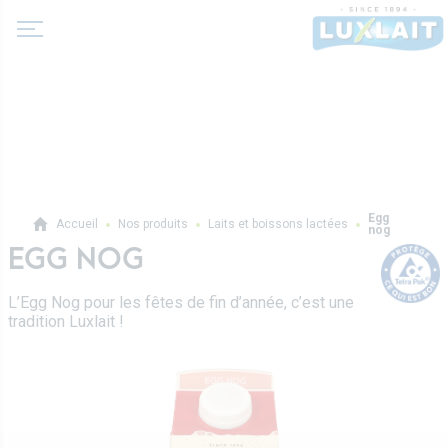
A propos de nous
Egg
Accueil
Nos produits
Laits et boissons lactées
nog
Actualité
EGG NOG
Produits
Coopérative Agricole
Laits et boissons lactées
L’Egg Nog pour les fêtes de fin d’année, c’est une
Histoire
tradition Luxlait !
Laits fermentés
Valeurs
Professionnels
Beurres
Direction
Produits pro
Crèmes
Recettes
Sur-mesure
Fromages frais