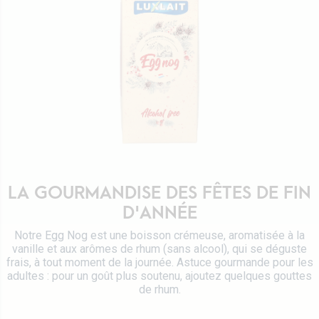
Certifications
Emballages Tetra Pak
Fromages
Travailler chez Luxlait
Service commercial
Yaourts du Luxembourg
Vitarium
Desserts lactés
Restaurant Molkerei
Glaces
Contactez-nous
Biscuits
Boissons végétales
Lait 0 KM
LA GOURMANDISE DES FÊTES DE FIN
Catalogue
D'ANNÉE
Notre Egg Nog est une boisson crémeuse, aromatisée à la
vanille et aux arômes de rhum (sans alcool), qui se déguste
frais, à tout moment de la journée. Astuce gourmande pour les
adultes : pour un goût plus soutenu, ajoutez quelques gouttes
de rhum.