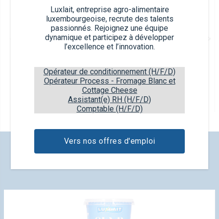
Luxlait, entreprise agro-alimentaire
luxembourgeoise, recrute des talents
passionnés. Rejoignez une équipe
dynamique et participez à développer
l’excellence et l’innovation.
Opérateur de conditionnement (H/F/D)
Opérateur Process - Fromage Blanc et
Egg Nog 750 ml
Cottage Cheese
Assistant(e) RH (H/F/D)
0,75 L
Comptable (H/F/D)
Vers nos offres d'emploi
DÉCOUVREZ NOS NOUVEAUX
PRODUITS