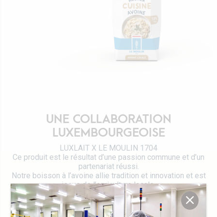
Certifications
Emballages Tetra Pak
Fromages
Travailler chez Luxlait
Service commercial
Yaourts du Luxembourg
Vitarium
Desserts lactés
Restaurant Molkerei
Glaces
Contactez-nous
Biscuits
Boissons végétales
Lait 0 KM
UNE COLLABORATION
Catalogue
LUXEMBOURGEOISE
LUXLAIT X LE MOULIN 1704
Ce produit est le résultat d’une passion commune et d’un
partenariat réussi.
Notre boisson à l’avoine allie tradition et innovation et est
issue de l’agriculture locale.