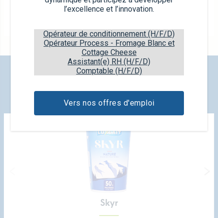
l’excellence et l’innovation.
Cuisine avoine
200ml
Opérateur de conditionnement (H/F/D)
Opérateur Process - Fromage Blanc et
Cottage Cheese
Assistant(e) RH (H/F/D)
Comptable (H/F/D)
DÉCOUVREZ NOS NOUVEAUX
PRODUITS
Vers nos offres d'emploi
Skyr