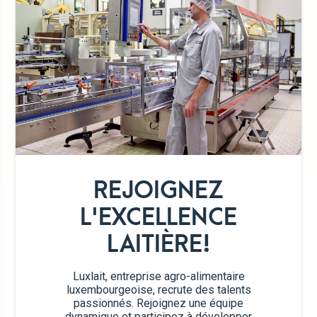
100 % naturel
DÉTAIL DE LA GAMME
REJOIGNEZ
L'EXCELLENCE
LAITIÈRE!
Luxlait, entreprise agro-alimentaire
luxembourgeoise, recrute des talents
passionnés. Rejoignez une équipe
dynamique et participez à développer